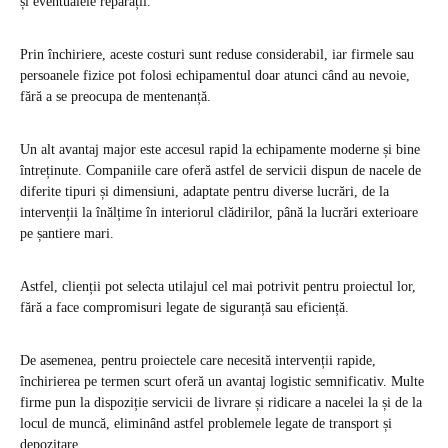
și eventualele reparații.
Prin închiriere, aceste costuri sunt reduse considerabil, iar firmele sau
persoanele fizice pot folosi echipamentul doar atunci când au nevoie,
fără a se preocupa de mentenanță.
Un alt avantaj major este accesul rapid la echipamente moderne și bine
întreținute. Companiile care oferă astfel de servicii dispun de nacele de
diferite tipuri și dimensiuni, adaptate pentru diverse lucrări, de la
intervenții la înălțime în interiorul clădirilor, până la lucrări exterioare
pe șantiere mari.
Astfel, clienții pot selecta utilajul cel mai potrivit pentru proiectul lor,
fără a face compromisuri legate de siguranță sau eficiență.
De asemenea, pentru proiectele care necesită intervenții rapide,
închirierea pe termen scurt oferă un avantaj logistic semnificativ. Multe
firme pun la dispoziție servicii de livrare și ridicare a nacelei la și de la
locul de muncă, eliminând astfel problemele legate de transport și
depozitare.