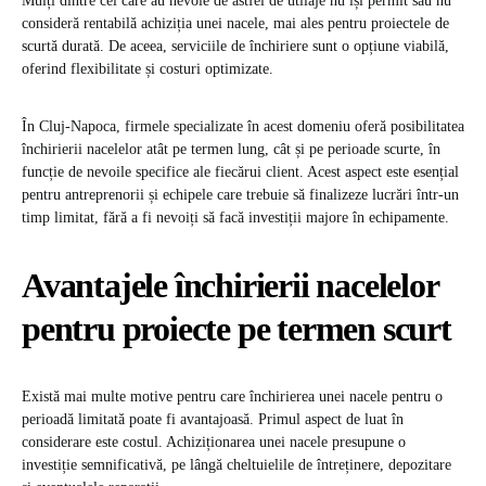
Mulți dintre cei care au nevoie de astfel de utilaje nu își permit sau nu
consideră rentabilă achiziția unei nacele, mai ales pentru proiectele de
scurtă durată. De aceea, serviciile de închiriere sunt o opțiune viabilă,
oferind flexibilitate și costuri optimizate.
În Cluj-Napoca, firmele specializate în acest domeniu oferă posibilitatea
închirierii nacelelor atât pe termen lung, cât și pe perioade scurte, în
funcție de nevoile specifice ale fiecărui client. Acest aspect este esențial
pentru antreprenorii și echipele care trebuie să finalizeze lucrări într-un
timp limitat, fără a fi nevoiți să facă investiții majore în echipamente.
Avantajele închirierii nacelelor
pentru proiecte pe termen scurt
Există mai multe motive pentru care închirierea unei nacele pentru o
perioadă limitată poate fi avantajoasă. Primul aspect de luat în
considerare este costul. Achiziționarea unei nacele presupune o
investiție semnificativă, pe lângă cheltuielile de întreținere, depozitare