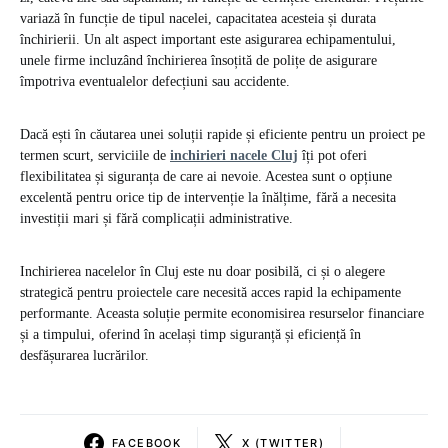
variază în funcție de tipul nacelei, capacitatea acesteia și durata
închirierii. Un alt aspect important este asigurarea echipamentului,
unele firme incluzând închirierea însoțită de polițe de asigurare
împotriva eventualelor defecțiuni sau accidente.
Dacă ești în căutarea unei soluții rapide și eficiente pentru un proiect pe
termen scurt, serviciile de
inchirieri nacele Cluj
îți pot oferi
flexibilitatea și siguranța de care ai nevoie. Acestea sunt o opțiune
excelentă pentru orice tip de intervenție la înălțime, fără a necesita
investiții mari și fără complicații administrative.
Inchirierea nacelelor în Cluj este nu doar posibilă, ci și o alegere
strategică pentru proiectele care necesită acces rapid la echipamente
performante. Aceasta soluție permite economisirea resurselor financiare
și a timpului, oferind în același timp siguranță și eficiență în
desfășurarea lucrărilor.
FACEBOOK
X (TWITTER)