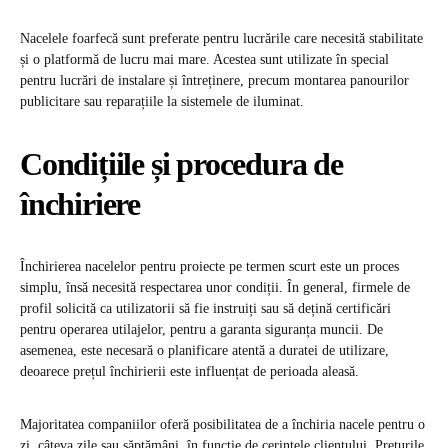
Nacelele foarfecă sunt preferate pentru lucrările care necesită stabilitate
și o platformă de lucru mai mare. Acestea sunt utilizate în special
pentru lucrări de instalare și întreținere, precum montarea panourilor
publicitare sau reparațiile la sistemele de iluminat.
Condițiile și procedura de
închiriere
Închirierea nacelelor pentru proiecte pe termen scurt este un proces
simplu, însă necesită respectarea unor condiții. În general, firmele de
profil solicită ca utilizatorii să fie instruiți sau să dețină certificări
pentru operarea utilajelor, pentru a garanta siguranța muncii. De
asemenea, este necesară o planificare atentă a duratei de utilizare,
deoarece prețul închirierii este influențat de perioada aleasă.
Majoritatea companiilor oferă posibilitatea de a închiria nacele pentru o
zi, câteva zile sau săptămâni, în funcție de cerințele clientului. Prețurile