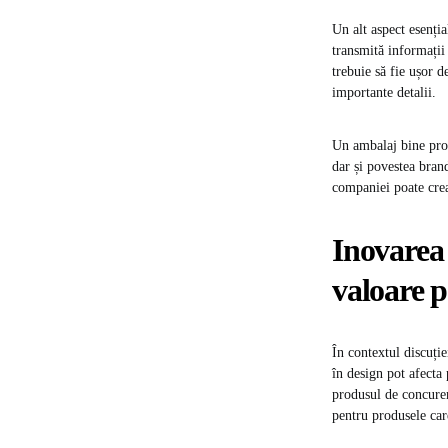
Un alt aspect esenția
transmită informații
trebuie să fie ușor d
importante detalii.
Un ambalaj bine proi
dar și povestea bran
companiei poate cre
Inovarea 
valoare 
În contextul discuți
în design pot afecta
produsul de concuren
pentru produsele car