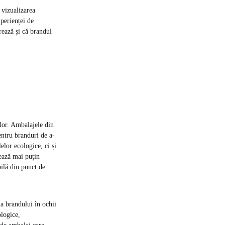
 vizualizarea
xperienței de
rează și că brandul
ilor. Ambalajele din
pentru branduri de a-
elor ecologice, ci și
ează mai puțin
bilă din punct de
a brandului în ochii
ologice,