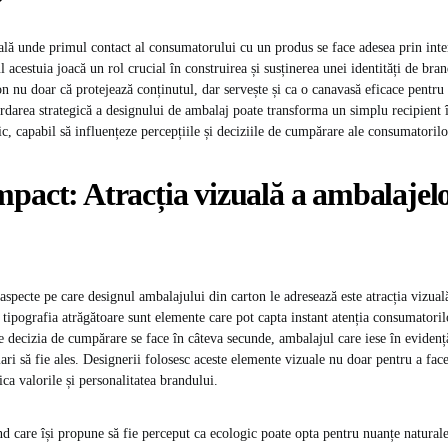
lă unde primul contact al consumatorului cu un produs se face adesea prin int
 acestuia joacă un rol crucial în construirea și susținerea unei identități de bra
n nu doar că protejează conținutul, dar servește și ca o canavasă eficace pentru
ordarea strategică a designului de ambalaj poate transforma un simplu recipient 
c, capabil să influențeze percepțiile și deciziile de cumpărare ale consumatorilo
pact: Atracția vizuală a ambalajel
aspecte pe care designul ambalajului din carton le adresează este atracția vizual
 tipografia atrăgătoare sunt elemente care pot capta instant atenția consumatoril
 decizia de cumpărare se face în câteva secunde, ambalajul care iese în evidență
ri să fie ales. Designerii folosesc aceste elemente vizuale nu doar pentru a face
ca valorile și personalitatea brandului.
 care își propune să fie perceput ca ecologic poate opta pentru nuanțe naturale