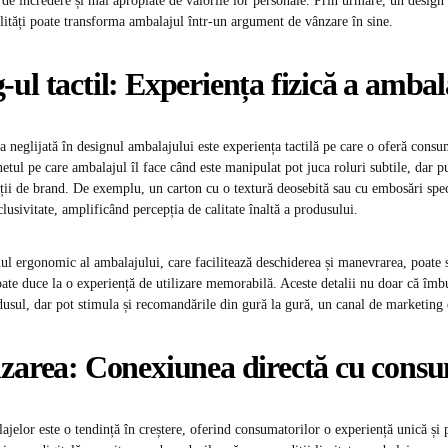
de încredere și mai apropiate de valorile lor personale. Prin urmare, un design
alități poate transforma ambalajul într-un argument de vânzare în sine.
ul tactil: Experiența fizică a ambal
neglijată în designul ambalajului este experiența tactilă pe care o oferă consu
netul pe care ambalajul îl face când este manipulat pot juca roluri subtile, dar p
ății de brand. De exemplu, un carton cu o textură deosebită sau cu embosări spec
clusivitate, amplificând percepția de calitate înaltă a produsului.
l ergonomic al ambalajului, care facilitează deschiderea și manevrarea, poate sp
ate duce la o experiență de utilizare memorabilă. Aceste detalii nu doar că îmb
dusul, dar pot stimula și recomandările din gură la gură, un canal de marketing
izarea: Conexiunea directă cu cons
ajelor este o tendință în creștere, oferind consumatorilor o experiență unică și 