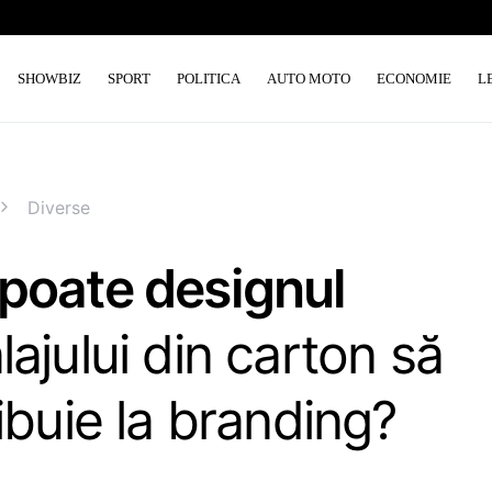
SHOWBIZ
SPORT
POLITICA
AUTO MOTO
ECONOMIE
L
Diverse
poate designul
ajului din carton să
ibuie la branding?