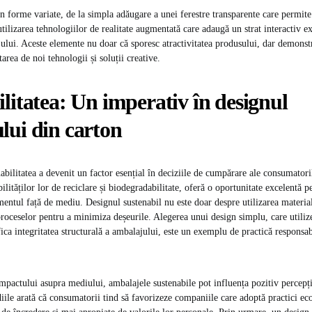
în forme variate, de la simpla adăugare a unei ferestre transparente care permite
tilizarea tehnologiilor de realitate augmentată care adaugă un strat interactiv e
ului. Aceste elemente nu doar că sporesc atractivitatea produsului, dar demonst
tarea de noi tehnologii și soluții creative.
litatea: Un imperativ în designul
lui din carton
nabilitatea a devenit un factor esențial în deciziile de cumpărare ale consumator
bilităților lor de reciclare și biodegradabilitate, oferă o oportunitate excelentă 
entul față de mediu. Designul sustenabil nu este doar despre utilizarea material
roceselor pentru a minimiza deșeurile. Alegerea unui design simplu, care utiliz
fica integritatea structurală a ambalajului, este un exemplu de practică responsa
mpactului asupra mediului, ambalajele sustenabile pot influența pozitiv percepți
iile arată că consumatorii tind să favorizeze companiile care adoptă practici ec