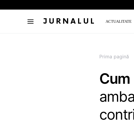
JURNALUL
ACTUALITATE
Prima pagină
Cum 
ambal
contr