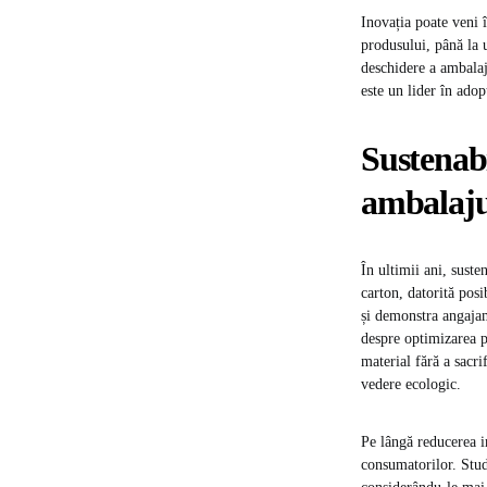
Inovația poate veni 
produsului, până la u
deschidere a ambalaj
este un lider în adop
Sustenabi
ambalaju
În ultimii ani, suste
carton, datorită posi
și demonstra angajam
despre optimizarea p
material fără a sacri
vedere ecologic.
Pe lângă reducerea i
consumatorilor. Stud