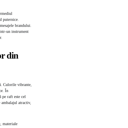
ermediul
nd puternice.
 mesajele brandului.
într-un instrument
r.
or din
ă. Culorile vibrante,
or. În
 pe raft este cel
 ambalajul atractiv,
, materiale