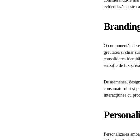
considerându-le mai 
evidențiază aceste c
Branding-
O componentă adesea 
greutatea și chiar su
consolidarea identit
senzație de lux și ex
De asemenea, designu
consumatorului și po
interacțiunea cu pro
Personal
Personalizarea ambal