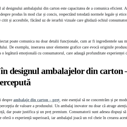
l al designului ambalajului din carton este capacitatea de a comunica eficient. A
 despre produs în mod clar și concis, respectând totodată normele legale și etice
e citit și accesibile, făcând uz de ierarhii vizuale care ghidază ochiul consumato
ectat poate comunica nu doar detalii funcționale, cum ar fi ingredientele sau m
dului. De exemplu, inserarea unor elemente grafice care evocă originile produsu
a o legătură emoțională cu consumatorul, care adaugă profunditate experienței 
în designul ambalajelor din carton –
percepută
ei despre
ambalaje din carton – preț
, este esențial să ne concentrăm și pe modu
 percepția de valoare a produsului. Un ambalaj inovator nu doar că atrage atenția
ță, dar poate justifica și un preț premium. Consumatorii sunt adesea dispuși să
e oferă o experiență superioară, iar ambalajul joacă un rol cheie în crearea acest