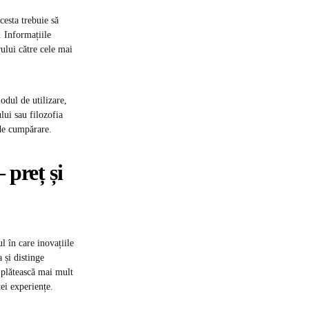
cesta trebuie să
. Informațiile
rului către cele mai
odul de utilizare,
lui sau filozofia
de cumpărare.
 preț și
l în care inovațiile
 și distinge
 plătească mai mult
ei experiențe.