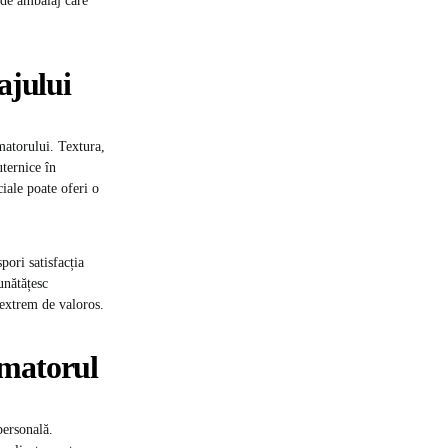
 de ambalaj care
ajului
matorului. Textura,
uternice în
iale poate oferi o
ori satisfacția
unătățesc
 extrem de valoros.
umatorul
personală.