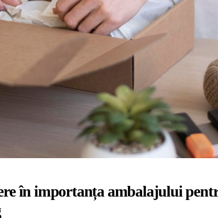
ere în importanța ambalajului pent
g