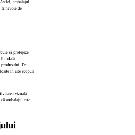
 Astfel, ambalajul
a fi nevoie de
ebuie să protejeze
 Totodată,
ii produsului. De
osite în alte scopuri
ivitatea vizuală.
 că ambalajul este
ului