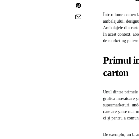
Într-o lume comercia
ambalajului, designul
Ambalajele din carto
În acest context, ab
de marketing puterni
Primul im
carton
Unul dintre primele 
grafica inovatoare și
supermarketuri, unde
care are șanse mai ma
ci și pentru a comuni
De exemplu, un brand