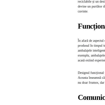
reciclabile și un des
devine un purtător de
cuvinte.
Funcționa
În afară de aspectul 
produsul în timpul t
ambalajele inteligent
exemplu, ambalajele c
acasă extind experie
Designul funcțional 
Aceasta înseamnă că 
nu doar frumos, dar 
Comunica