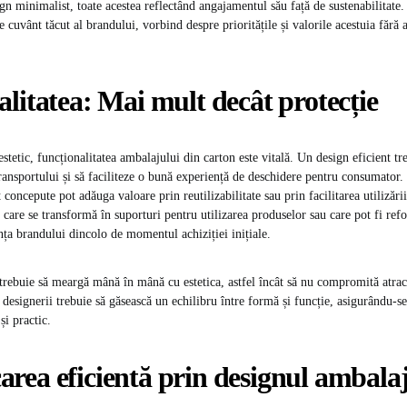
ign minimalist, toate acestea reflectând angajamentul său față de sustenabilitate.
 cuvânt tăcut al brandului, vorbind despre prioritățile și valorile acestuia fără 
litatea: Mai mult decât protecție
estetic, funcționalitatea ambalajului din carton este vitală. Un design eficient tr
ransportului și să faciliteze o bună experiență de deschidere pentru consumator.
 concepute pot adăuga valoare prin reutilizabilitate sau prin facilitarea utilizăr
are se transformă în suporturi pentru utilizarea produselor sau care pot fi refol
nța brandului dincolo de momentul achiziției inițiale.
trebuie să meargă mână în mână cu estetica, astfel încât să nu compromită atract
designerii trebuie să găsească un echilibru între formă și funcție, asigurându-se
și practic.
rea eficientă prin designul ambalaj