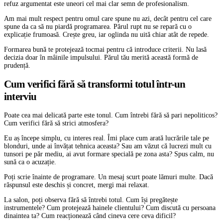
refuz argumentat este uneori cel mai clar semn de profesionalism.
Am mai mult respect pentru omul care spune nu azi, decât pentru cel care
spune da ca să nu piardă programarea. Părul rupt nu se repară cu o
explicație frumoasă. Crește greu, iar oglinda nu uită chiar atât de repede.
Formarea bună te protejează tocmai pentru că introduce criterii. Nu lasă
decizia doar în mâinile impulsului. Părul tău merită această formă de
prudență.
Cum verifici fără să transformi totul într-un
interviu
Poate cea mai delicată parte este tonul. Cum întrebi fără să pari nepoliticos?
Cum verifici fără să strici atmosfera?
Eu aș începe simplu, cu interes real. Îmi place cum arată lucrările tale pe
blonduri, unde ai învățat tehnica aceasta? Sau am văzut că lucrezi mult cu
tunsori pe păr mediu, ai avut formare specială pe zona asta? Spus calm, nu
sună ca o acuzație.
Poți scrie înainte de programare. Un mesaj scurt poate lămuri multe. Dacă
răspunsul este deschis și concret, mergi mai relaxat.
La salon, poți observa fără să întrebi totul. Cum își pregătește
instrumentele? Cum protejează hainele clientului? Cum discută cu persoana
dinaintea ta? Cum reacționează când cineva cere ceva dificil?