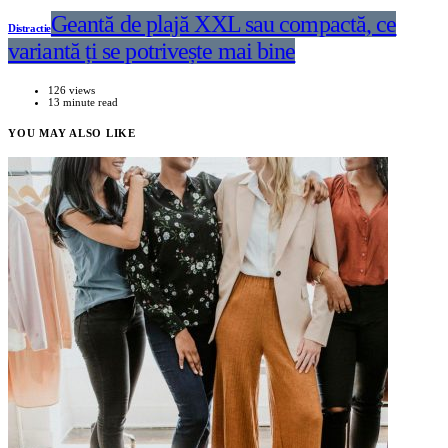
Geantă de plajă XXL sau compactă, ce
Distractie
variantă ți se potrivește mai bine
126 views
13 minute read
YOU MAY ALSO LIKE