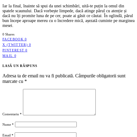
Iar la final, înainte să spui da unei schimbări, uită-te puțin la omul din
spatele scaunului. Dacă vorbește limpede, dacă atinge părul cu atenție și
dacă nu îți promite luna de pe cer, poate ai găsit ce căutai. În oglindă, părul
bun începe aproape mereu cu o încredere mică, așezată cuminte pe marginea
mesei.
0 Shares
FACEBOOK
0
X (TWITTER)
0
PINTEREST
0
MAIL
0
LASĂ UN RĂSPUNS
Adresa ta de email nu va fi publicată.
Câmpurile obligatorii sunt
marcate cu
*
Comentariu
*
Nume
*
Email
*