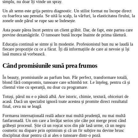
simplu, nu doar îți vinde un spray.
Un alt semn este grija pentru diagnostic. Un stilist format nu începe direct
cu foarfeca sau pensula. Se uită la scalp, la vârfuri, la elasticitatea firului, la
zonele unde părul se rupe sau se îndesește.
Asta poate părea încet pentru un client grăbit. Dar, de fapt, este partea care
previne dezamăgirile. O tunsoare bună începe înainte de prima tăietură.
Educația continuă se simte și în modestie. Profesionistul bun nu se laudă la
fiecare propoziție cu ce a făcut. Îți dă informațiile de care ai nevoie și își
lasă munca să vorbească.
Când promisiunile sună prea frumos
În beauty, promisiunile au parfum bun. Păr perfect, transformare totală,
blond fără compromis, tunsoare care schimbă tot. Le înțeleg, pentru că și
clientul vine cu speranță, nu doar cu programare.
Totuși, părul nu e o pânză albă. Are istoric, chimie, textură, obiceiuri de
acasă. Dacă un specialist ignoră toate acestea și promite direct rezultatul
final, ceva nu se leagă.
Formarea internațională reală aduce mai multă prudență, nu mai multă
fanfaronadă. Un om care a învățat serios știe câte pot merge prost când
grăbești procesul. Știe că un roșcat scos din păr lasă urme, că un negru
cosmetic nu dispare prin optimism și că un fir subțire nu devine brusc
disciplinat doar pentru că ai ales o tunsoare dintr-o poză.