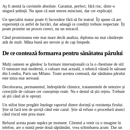
Aș fi atentă la cuvintele absolute. Garantat, perfect, fără risc, dintr-o
singură ședință. Nu spun că sunt mereu minciuni, dar cer explicații.
Un specialist matur poate fi încrezător fără să fie teatral. Îți spune că are
experiență cu astfel de lucrări, dar adaugă ce condiții trebuie respectate. Îți
poate promite un proces corect, nu un miracol.
Când promisiunea este mai mare decât analiza, diploma nu mai cântărește
atât de mult. Mâna bună are nevoie și de cap limpede.
De ce contează formarea pentru sănătatea părului
Mulți oameni se gândesc la formare internațională ca la o chestiune de stil.
O tunsoare mai modernă, o culoare mai actuală, o tehnică văzută în saloane
din Londra, Paris sau Milano. Toate acestea contează, dar sănătatea părului
este miza mai serioasă.
Decolorarea, permanentul, îndreptările chimice, tratamentele de netezire și
corecțiile de culoare cer cunoștințe reale. Nu e destul să știi rețeta. Trebuie
să știi când să te oprești.
Un stilist bine pregătit înțelege raportul dintre dorință și rezistența firului.
Știe să facă test de șuviță când este cazul. Știe să refuze o procedură atunci
când riscul este prea mare.
Refuzul acesta poate supăra pe moment. Clientul a venit cu o imagine în
telefon, are o nuntă peste două săptămâni, vrea schimbarea acum. Dar un