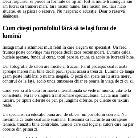
Dacă răspunsul se pierde în formule de tip am fost la multe traininguri sau
am lucrat cu traineri mari, fără niciun nume, fără niciun loc, fără nicio
situație, eu aș păstra o rezervă. Nu neapărat o acuzație. Doar o rezervă
sănătoasă.
Cum citești portofoliul fără să te lași furat de
lumină
Instagramul a schimbat mult felul în care alegem un specialist. Un feed
frumos poate convinge mai repede decât zece recomandări. Lumina caldă,
buclele așezate, fundalul curat, totul pare să spună că acolo se lucrează bine.
Dar fotografia de salon are micile ei trucuri. Părul proaspăt coafat arată
aproape mereu mai bine decât părul spălat acasă a treia zi. Lumina de lângă
geam poate îmblânzi o nuanță inegală. O poză din spate nu îți arată mereu
conturul de la față, acolo unde tunsoarea chiar se poartă în viața de zi cu zi.
Când vrei să afli dacă formarea internațională se vede în muncă, uită-te la
consistență. Nu la o singură transformare spectaculoasă. Caută mai multe
lucrări, pe tipuri diferite de păr, pe lungimi diferite, pe cliente cu texturi
reale.
Un specialist cu educație bună are, de obicei, un portofoliu coerent. Nu
înseamnă că toate coafurile seamănă. Înseamnă că lucrările au curățenie
tehnică, tranziții bine controlate, tunsori care cad logic și culori care nu par
obosite din prima zi.