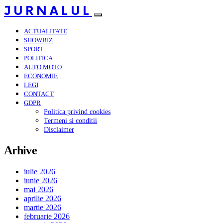
JURNALUL
ACTUALITATE
SHOWBIZ
SPORT
POLITICA
AUTO MOTO
ECONOMIE
LEGI
CONTACT
GDPR
Politica privind cookies
Termeni si conditii
Disclaimer
Arhive
iulie 2026
iunie 2026
mai 2026
aprilie 2026
martie 2026
februarie 2026