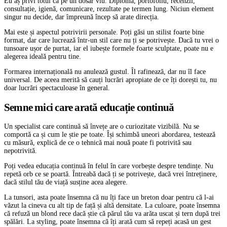
Eu aș privi totul ca pe un dosar viu. Diplomă, portofoliu, recenzii,
consultație, igienă, comunicare, rezultate pe termen lung. Niciun element
singur nu decide, dar împreună încep să arate direcția.
Mai este și aspectul potrivirii personale. Poți găsi un stilist foarte bine
format, dar care lucrează într-un stil care nu ți se potrivește. Dacă tu vrei o
tunsoare ușor de purtat, iar el iubește formele foarte sculptate, poate nu e
alegerea ideală pentru tine.
Formarea internațională nu anulează gustul. Îl rafinează, dar nu îl face
universal. De aceea merită să cauți lucrări apropiate de ce îți dorești tu, nu
doar lucrări spectaculoase în general.
Semne mici care arată educație continuă
Un specialist care continuă să învețe are o curiozitate vizibilă. Nu se
comportă ca și cum le știe pe toate. Își schimbă uneori abordarea, testează
cu măsură, explică de ce o tehnică mai nouă poate fi potrivită sau
nepotrivită.
Poți vedea educația continuă în felul în care vorbește despre tendințe. Nu
repetă orb ce se poartă. Întreabă dacă ți se potrivește, dacă vrei întreținere,
dacă stilul tău de viață susține acea alegere.
La tunsori, asta poate însemna că nu îți face un breton doar pentru că l-ai
văzut la cineva cu alt tip de față și altă densitate. La culoare, poate însemna
că refuză un blond rece dacă știe că părul tău va arăta uscat și tern după trei
spălări. La styling, poate însemna că îți arată cum să repeți acasă un gest