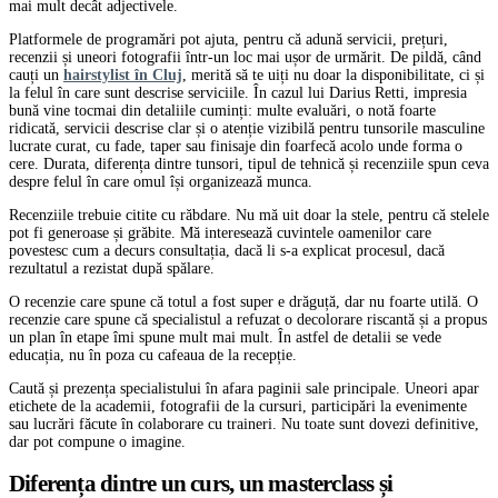
mai mult decât adjectivele.
Platformele de programări pot ajuta, pentru că adună servicii, prețuri,
recenzii și uneori fotografii într-un loc mai ușor de urmărit. De pildă, când
cauți un
hairstylist în Cluj
, merită să te uiți nu doar la disponibilitate, ci și
la felul în care sunt descrise serviciile. În cazul lui Darius Retti, impresia
bună vine tocmai din detaliile cuminți: multe evaluări, o notă foarte
ridicată, servicii descrise clar și o atenție vizibilă pentru tunsorile masculine
lucrate curat, cu fade, taper sau finisaje din foarfecă acolo unde forma o
cere. Durata, diferența dintre tunsori, tipul de tehnică și recenziile spun ceva
despre felul în care omul își organizează munca.
Recenziile trebuie citite cu răbdare. Nu mă uit doar la stele, pentru că stelele
pot fi generoase și grăbite. Mă interesează cuvintele oamenilor care
povestesc cum a decurs consultația, dacă li s-a explicat procesul, dacă
rezultatul a rezistat după spălare.
O recenzie care spune că totul a fost super e drăguță, dar nu foarte utilă. O
recenzie care spune că specialistul a refuzat o decolorare riscantă și a propus
un plan în etape îmi spune mult mai mult. În astfel de detalii se vede
educația, nu în poza cu cafeaua de la recepție.
Caută și prezența specialistului în afara paginii sale principale. Uneori apar
etichete de la academii, fotografii de la cursuri, participări la evenimente
sau lucrări făcute în colaborare cu traineri. Nu toate sunt dovezi definitive,
dar pot compune o imagine.
Diferența dintre un curs, un masterclass și