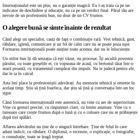
Internaționalul este un plus, nu o garanție magică. Eu l-aș trata ca pe un
indicator de deschidere și educație, nu ca pe un verdict final. Părul tău are
nevoie de un profesionist bun, nu doar de un CV frumos.
O alegere bună se simte înainte de rezultat
Când alegi un specialist, cauți de fapt o combinație rară. Vrei tehnică, gust,
răbdare, igienă, comunicare și un fel de calm care nu se poate poza ușor.
Formarea internațională poate susține toate acestea, dar nu le înlocuiește.
Un stilist bun îți dă senzația că ești văzut, nu procesat. Îți ascultă povestea
părului, cu toate greșelile ei, cu vopseaua de acasă, cu bretonul tăiat într-o
seară proastă, cu tratamentul cumpărat din impuls. Nu te judecă pentru ele,
dar le ia în calcul.
Asta îmi place la profesioniștii adevărați. Au memorie tehnică și omenie în
același timp. Știu să țină foarfeca, dar știu să țină și conversația într-un loc
sigur.
Când formarea internațională este autentică, nu vine cu aer de superioritate.
Vine cu gesturi precise, cu răspunsuri clare, cu limite asumate. Vine cu o
tunsoare care crește frumos după o lună și cu o culoare care nu se prăbușește
după trei spălări.
Aflarea adevărului nu ține de o singură întrebare. Ține de felul în care
aduni indicii, cu răbdare. O diplomă, o recenzie, o explicație, o fotografie,
o consultație, toate se leagă treptat.