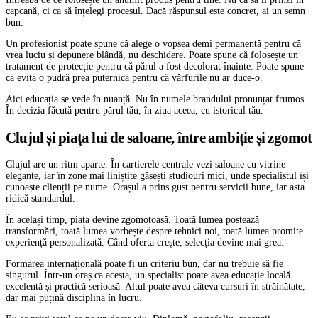
capcană, ci ca să înțelegi procesul. Dacă răspunsul este concret, ai un semn
bun.
Un profesionist poate spune că alege o vopsea demi permanentă pentru că
vrea luciu și depunere blândă, nu deschidere. Poate spune că folosește un
tratament de protecție pentru că părul a fost decolorat înainte. Poate spune
că evită o pudră prea puternică pentru că vârfurile nu ar duce-o.
Aici educația se vede în nuanță. Nu în numele brandului pronunțat frumos.
În decizia făcută pentru părul tău, în ziua aceea, cu istoricul tău.
Clujul și piața lui de saloane, între ambiție și zgomot
Clujul are un ritm aparte. În cartierele centrale vezi saloane cu vitrine
elegante, iar în zone mai liniștite găsești studiouri mici, unde specialistul își
cunoaște clienții pe nume. Orașul a prins gust pentru servicii bune, iar asta
ridică standardul.
În același timp, piața devine zgomotoasă. Toată lumea postează
transformări, toată lumea vorbește despre tehnici noi, toată lumea promite
experiență personalizată. Când oferta crește, selecția devine mai grea.
Formarea internațională poate fi un criteriu bun, dar nu trebuie să fie
singurul. Într-un oraș ca acesta, un specialist poate avea educație locală
excelentă și practică serioasă. Altul poate avea câteva cursuri în străinătate,
dar mai puțină disciplină în lucru.