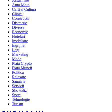
Actualitate
Auto Moto
Carti si Cultura
Clinici
Constructii
Distractie
Diverse
Economie
Hoteluri
Imobiliare
Ingrijire
Legi
Marketing
Moda
Piata Crypto
Piata Muncii
Politica
Relaxare
Sanatate
Servicii
ShowBiz
Sport
Tehnologie
Turism