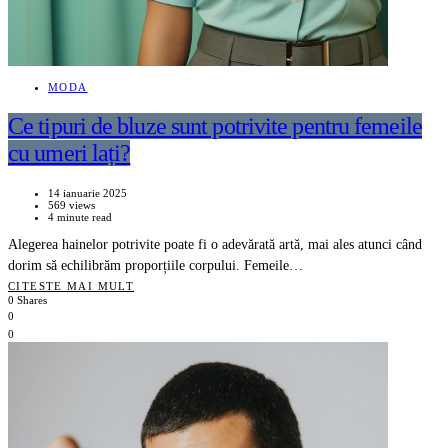
MODA
Ce tipuri de bluze sunt potrivite pentru femeile
cu umeri lați?
14 ianuarie 2025
569 views
4 minute read
Alegerea hainelor potrivite poate fi o adevărată artă, mai ales atunci când
dorim să echilibrăm proporțiile corpului. Femeile…
CITESTE MAI MULT
0 Shares
0
0