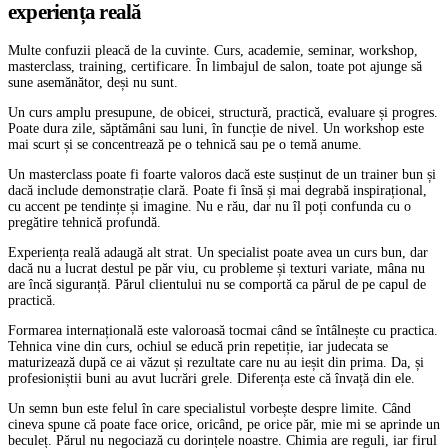
experiența reală
Multe confuzii pleacă de la cuvinte. Curs, academie, seminar, workshop,
masterclass, training, certificare. În limbajul de salon, toate pot ajunge să
sune asemănător, deși nu sunt.
Un curs amplu presupune, de obicei, structură, practică, evaluare și progres.
Poate dura zile, săptămâni sau luni, în funcție de nivel. Un workshop este
mai scurt și se concentrează pe o tehnică sau pe o temă anume.
Un masterclass poate fi foarte valoros dacă este susținut de un trainer bun și
dacă include demonstrație clară. Poate fi însă și mai degrabă inspirațional,
cu accent pe tendințe și imagine. Nu e rău, dar nu îl poți confunda cu o
pregătire tehnică profundă.
Experiența reală adaugă alt strat. Un specialist poate avea un curs bun, dar
dacă nu a lucrat destul pe păr viu, cu probleme și texturi variate, mâna nu
are încă siguranță. Părul clientului nu se comportă ca părul de pe capul de
practică.
Formarea internațională este valoroasă tocmai când se întâlnește cu practica.
Tehnica vine din curs, ochiul se educă prin repetiție, iar judecata se
maturizează după ce ai văzut și rezultate care nu au ieșit din prima. Da, și
profesioniștii buni au avut lucrări grele. Diferența este că învață din ele.
Un semn bun este felul în care specialistul vorbește despre limite. Când
cineva spune că poate face orice, oricând, pe orice păr, mie mi se aprinde un
beculeț. Părul nu negociază cu dorințele noastre. Chimia are reguli, iar firul