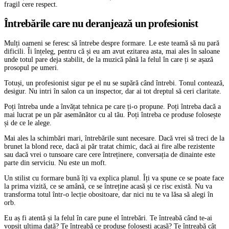
fragil cere respect.
Întrebările care nu deranjează un profesionist
Mulți oameni se feresc să întrebe despre formare. Le este teamă să nu pară
dificili. Îi înțeleg, pentru că și eu am avut ezitarea asta, mai ales în saloane
unde totul pare deja stabilit, de la muzică până la felul în care ți se așază
prosopul pe umeri.
Totuși, un profesionist sigur pe el nu se supără când întrebi. Tonul contează,
desigur. Nu intri în salon ca un inspector, dar ai tot dreptul să ceri claritate.
Poți întreba unde a învățat tehnica pe care ți-o propune. Poți întreba dacă a
mai lucrat pe un păr asemănător cu al tău. Poți întreba ce produse folosește
și de ce le alege.
Mai ales la schimbări mari, întrebările sunt necesare. Dacă vrei să treci de la
brunet la blond rece, dacă ai păr tratat chimic, dacă ai fire albe rezistente
sau dacă vrei o tunsoare care cere întreținere, conversația de dinainte este
parte din serviciu. Nu este un moft.
Un stilist cu formare bună îți va explica planul. Îți va spune ce se poate face
la prima vizită, ce se amână, ce se întreține acasă și ce risc există. Nu va
transforma totul într-o lecție obositoare, dar nici nu te va lăsa să alegi în
orb.
Eu aș fi atentă și la felul în care pune el întrebări. Te întreabă când te-ai
vopsit ultima dată? Te întreabă ce produse folosești acasă? Te întreabă cât