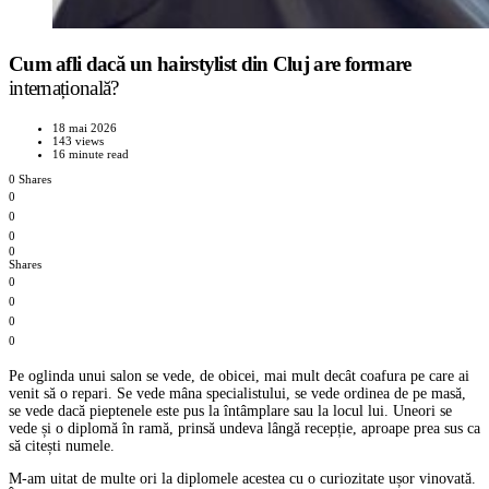
Cum afli dacă un hairstylist din Cluj are formare
internațională?
18 mai 2026
143 views
16 minute read
0 Shares
0
0
0
0
Shares
0
0
0
0
Pe oglinda unui salon se vede, de obicei, mai mult decât coafura pe care ai
venit să o repari. Se vede mâna specialistului, se vede ordinea de pe masă,
se vede dacă pieptenele este pus la întâmplare sau la locul lui. Uneori se
vede și o diplomă în ramă, prinsă undeva lângă recepție, aproape prea sus ca
să citești numele.
M-am uitat de multe ori la diplomele acestea cu o curiozitate ușor vinovată.