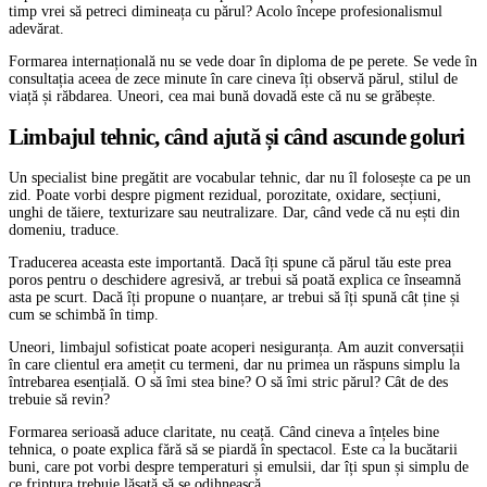
timp vrei să petreci dimineața cu părul? Acolo începe profesionalismul
adevărat.
Formarea internațională nu se vede doar în diploma de pe perete. Se vede în
consultația aceea de zece minute în care cineva îți observă părul, stilul de
viață și răbdarea. Uneori, cea mai bună dovadă este că nu se grăbește.
Limbajul tehnic, când ajută și când ascunde goluri
Un specialist bine pregătit are vocabular tehnic, dar nu îl folosește ca pe un
zid. Poate vorbi despre pigment rezidual, porozitate, oxidare, secțiuni,
unghi de tăiere, texturizare sau neutralizare. Dar, când vede că nu ești din
domeniu, traduce.
Traducerea aceasta este importantă. Dacă îți spune că părul tău este prea
poros pentru o deschidere agresivă, ar trebui să poată explica ce înseamnă
asta pe scurt. Dacă îți propune o nuanțare, ar trebui să îți spună cât ține și
cum se schimbă în timp.
Uneori, limbajul sofisticat poate acoperi nesiguranța. Am auzit conversații
în care clientul era amețit cu termeni, dar nu primea un răspuns simplu la
întrebarea esențială. O să îmi stea bine? O să îmi stric părul? Cât de des
trebuie să revin?
Formarea serioasă aduce claritate, nu ceață. Când cineva a înțeles bine
tehnica, o poate explica fără să se piardă în spectacol. Este ca la bucătarii
buni, care pot vorbi despre temperaturi și emulsii, dar îți spun și simplu de
ce friptura trebuie lăsată să se odihnească.