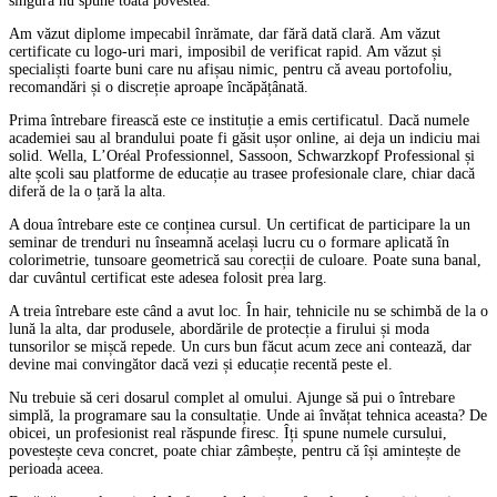
singură nu spune toată povestea.
Am văzut diplome impecabil înrămate, dar fără dată clară. Am văzut
certificate cu logo-uri mari, imposibil de verificat rapid. Am văzut și
specialiști foarte buni care nu afișau nimic, pentru că aveau portofoliu,
recomandări și o discreție aproape încăpățânată.
Prima întrebare firească este ce instituție a emis certificatul. Dacă numele
academiei sau al brandului poate fi găsit ușor online, ai deja un indiciu mai
solid. Wella, L’Oréal Professionnel, Sassoon, Schwarzkopf Professional și
alte școli sau platforme de educație au trasee profesionale clare, chiar dacă
diferă de la o țară la alta.
A doua întrebare este ce conținea cursul. Un certificat de participare la un
seminar de trenduri nu înseamnă același lucru cu o formare aplicată în
colorimetrie, tunsoare geometrică sau corecții de culoare. Poate suna banal,
dar cuvântul certificat este adesea folosit prea larg.
A treia întrebare este când a avut loc. În hair, tehnicile nu se schimbă de la o
lună la alta, dar produsele, abordările de protecție a firului și moda
tunsorilor se mișcă repede. Un curs bun făcut acum zece ani contează, dar
devine mai convingător dacă vezi și educație recentă peste el.
Nu trebuie să ceri dosarul complet al omului. Ajunge să pui o întrebare
simplă, la programare sau la consultație. Unde ai învățat tehnica aceasta? De
obicei, un profesionist real răspunde firesc. Îți spune numele cursului,
povestește ceva concret, poate chiar zâmbește, pentru că își amintește de
perioada aceea.