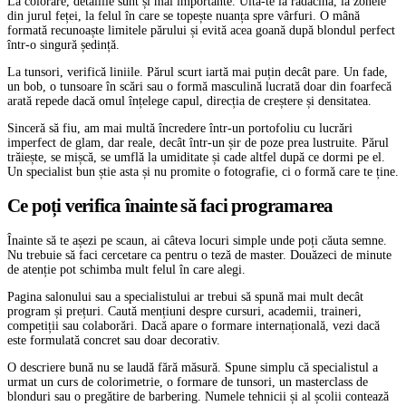
La colorare, detaliile sunt și mai importante. Uită-te la rădăcină, la zonele
din jurul feței, la felul în care se topește nuanța spre vârfuri. O mână
formată recunoaște limitele părului și evită acea goană după blondul perfect
într-o singură ședință.
La tunsori, verifică liniile. Părul scurt iartă mai puțin decât pare. Un fade,
un bob, o tunsoare în scări sau o formă masculină lucrată doar din foarfecă
arată repede dacă omul înțelege capul, direcția de creștere și densitatea.
Sinceră să fiu, am mai multă încredere într-un portofoliu cu lucrări
imperfect de glam, dar reale, decât într-un șir de poze prea lustruite. Părul
trăiește, se mișcă, se umflă la umiditate și cade altfel după ce dormi pe el.
Un specialist bun știe asta și nu promite o fotografie, ci o formă care te ține.
Ce poți verifica înainte să faci programarea
Înainte să te așezi pe scaun, ai câteva locuri simple unde poți căuta semne.
Nu trebuie să faci cercetare ca pentru o teză de master. Douăzeci de minute
de atenție pot schimba mult felul în care alegi.
Pagina salonului sau a specialistului ar trebui să spună mai mult decât
program și prețuri. Caută mențiuni despre cursuri, academii, traineri,
competiții sau colaborări. Dacă apare o formare internațională, vezi dacă
este formulată concret sau doar decorativ.
O descriere bună nu se laudă fără măsură. Spune simplu că specialistul a
urmat un curs de colorimetrie, o formare de tunsori, un masterclass de
blonduri sau o pregătire de barbering. Numele tehnicii și al școlii contează