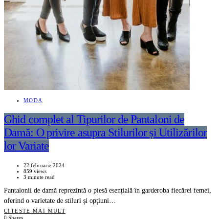
MODA
Ghid complet al Tipurilor de Pantaloni de
Damă: O privire asupra Stilurilor și Utilizărilor
lor Variate
22 februarie 2024
859 views
3 minute read
Pantalonii de damă reprezintă o piesă esențială în garderoba fiecărei femei,
oferind o varietate de stiluri și opțiuni…
CITESTE MAI MULT
0 Shares