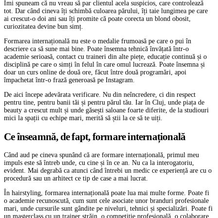
Îmi spuneam că nu vreau să par clientul acela suspicios, care controlează
tot. Dar când cineva îți schimbă culoarea părului, îți taie lungimea pe care
ai crescut-o doi ani sau îți promite că poate corecta un blond obosit,
curiozitatea devine bun simț.
Formarea internațională nu este o medalie frumoasă pe care o pui în
descriere ca să sune mai bine. Poate însemna tehnică învățată într-o
academie serioasă, contact cu traineri din alte piețe, educație continuă și o
disciplină pe care o simți în felul în care omul lucrează. Poate însemna și
doar un curs online de două ore, făcut între două programări, apoi
împachetat într-o frază generoasă pe Instagram.
De aici începe adevărata verificare. Nu din neîncredere, ci din respect
pentru tine, pentru banii tăi și pentru părul tău. Iar în Cluj, unde piața de
beauty a crescut mult și unde găsești saloane foarte diferite, de la studiouri
mici la spații cu echipe mari, merită să știi la ce să te uiți.
Ce înseamnă, de fapt, formare internațională
Când aud pe cineva spunând că are formare internațională, primul meu
impuls este să întreb unde, cu cine și în ce an. Nu ca la interogatoriu,
evident. Mai degrabă ca atunci când întrebi un medic ce experiență are cu o
procedură sau un arhitect ce tip de case a mai lucrat.
În hairstyling, formarea internațională poate lua mai multe forme. Poate fi
o academie recunoscută, cum sunt cele asociate unor branduri profesionale
mari, unde cursurile sunt gândite pe niveluri, tehnici și specializări. Poate fi
un masterclass cu un trainer străin, o competiție profesională, o colaborare