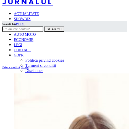
JURNALUL
ACTUALITATE
SHOWBIZ
SPORT
Search for:
POLITICA
SEARCH
AUTO MOTO
ECONOMIE
LEGI
CONTACT
GDPR
Politica privind cookies
Termeni si conditii
Prima pagină
Moda
Disclaimer