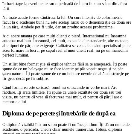
în backstage la evenimente sau o perioadă de lucru într-un salon din afara
țării.
Nu toate aceste forme cântăresc la fel. Un curs intensiv de colorimetrie
făcut la o academie bună nu este același lucru cu o demonstrație de două ore
la un târg. Ambele pot fi utile, dar nu produc aceeași profunzime.
Aici apare nuanța pe care mulți clienți o pierd. Internațional nu înseamnă
automat mai bun. Înseamnă, cel mult, expus la alte standarde, alte metode,
alte tipuri de păr, alte exigențe. Calitatea se vede abia când specialistul pune
acea formare în lucru, pe capul real al unui client real, nu pe un manechin
perfect luminat.
Un stilist bine format știe să explice tehnica fără să te amețească. Îți poate
spune de ce un balayage nu se face identic pe păr vopsit negru și pe păr
șaten natural. Îți poate spune de ce un bob are nevoie de altă construcție pe
fir gros decât pe fir subțire.
Când formarea este serioasă, omul nu se ascunde în vorbe mari. Are
răbdare. Îți arată limitele. Îți spune că unele rezultate cer două sau trei
vizite, nu pentru că vrea să factureze mai mult, ci pentru că părul are o
memorie a lui.
Diploma de pe perete și întrebările de după ea
O diplomă vizibilă într-un salon poate fi un început bun. Îți dă un nume de
academie, o perioadă, uneori chiar numele trainerului. Totuși, diploma