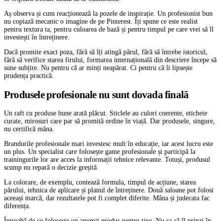
Aș observa și cum reacționează la pozele de inspirație. Un profesionist bun
nu copiază mecanic o imagine de pe Pinterest. Îți spune ce este realist
pentru textura ta, pentru culoarea de bază și pentru timpul pe care vrei să îl
investești în întreținere.
Dacă promite exact poza, fără să îți atingă părul, fără să întrebe istoricul,
fără să verifice starea firului, formarea internațională din descriere începe să
sune subțire. Nu pentru că ar minți neapărat. Ci pentru că îi lipsește
prudența practică.
Produsele profesionale nu sunt dovada finală
Un raft cu produse bune arată plăcut. Sticlele au culori coerente, etichete
curate, mirosuri care par să promită ordine în viață. Dar produsele, singure,
nu certifică mâna.
Brandurile profesionale mari investesc mult în educație, iar acest lucru este
un plus. Un specialist care folosește game profesionale și participă la
trainingurile lor are acces la informații tehnice relevante. Totuși, produsul
scump nu repară o decizie greșită.
La colorare, de exemplu, contează formula, timpul de acțiune, starea
părului, tehnica de aplicare și planul de întreținere. Două saloane pot folosi
aceeași marcă, dar rezultatele pot fi complet diferite. Mâna și judecata fac
diferența.
Întreabă de ce folosește un anumit produs pentru tine. Nu ca să îl prinzi în