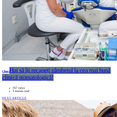
Hai să îți recapeți zâmbetul la cea mai bună
Clinici
clinică stomatologică!
167 views
3 minute read
NEXT ARTICLE