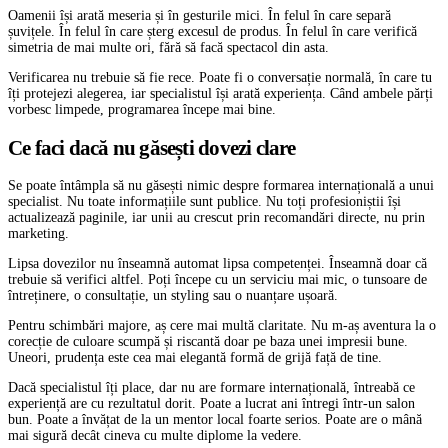
Oamenii își arată meseria și în gesturile mici. În felul în care separă
șuvițele. În felul în care șterg excesul de produs. În felul în care verifică
simetria de mai multe ori, fără să facă spectacol din asta.
Verificarea nu trebuie să fie rece. Poate fi o conversație normală, în care tu
îți protejezi alegerea, iar specialistul își arată experiența. Când ambele părți
vorbesc limpede, programarea începe mai bine.
Ce faci dacă nu găsești dovezi clare
Se poate întâmpla să nu găsești nimic despre formarea internațională a unui
specialist. Nu toate informațiile sunt publice. Nu toți profesioniștii își
actualizează paginile, iar unii au crescut prin recomandări directe, nu prin
marketing.
Lipsa dovezilor nu înseamnă automat lipsa competenței. Înseamnă doar că
trebuie să verifici altfel. Poți începe cu un serviciu mai mic, o tunsoare de
întreținere, o consultație, un styling sau o nuanțare ușoară.
Pentru schimbări majore, aș cere mai multă claritate. Nu m-aș aventura la o
corecție de culoare scumpă și riscantă doar pe baza unei impresii bune.
Uneori, prudența este cea mai elegantă formă de grijă față de tine.
Dacă specialistul îți place, dar nu are formare internațională, întreabă ce
experiență are cu rezultatul dorit. Poate a lucrat ani întregi într-un salon
bun. Poate a învățat de la un mentor local foarte serios. Poate are o mână
mai sigură decât cineva cu multe diplome la vedere.