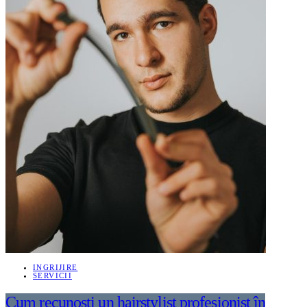
INGRIJIRE
SERVICII
Cum recunoști un hairstylist profesionist în