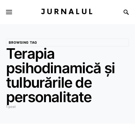
JURNALUL
BROWSING TAG
Terapia
psihodinamică și
tulburările de
personalitate
1 post