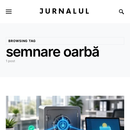
JURNALUL
BROWSING TAG
semnare oarbă
1 post