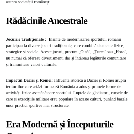
asupra societății românești.
Rădăcinile Ancestrale
Jocurile Tradiționale :
Inainte de modernizarea sportului, românii
participau la diverse jocuri tradiționale, care combină elemente fizice,
strategice și sociale. Aceste jocuri, precum „Oină”, „Țurca” sau „Horo”,
nu numai că ofereau divertisment, dar și întăreau legăturile comunitare
și transmiteau valori culturale.
Impactul Daciei și Romei:
Influența istorică a Daciei și Romei asupra
teritoriilor care astăzi formează România a adus și primele forme de
activități fizice asemănătoare sportului. Luptele de gladiatori, cursele de
care și exercițiile militare erau populare în aceste culturi, punând bazele
unor practici sportive mai structurate.
Era Modernă și Începuturile