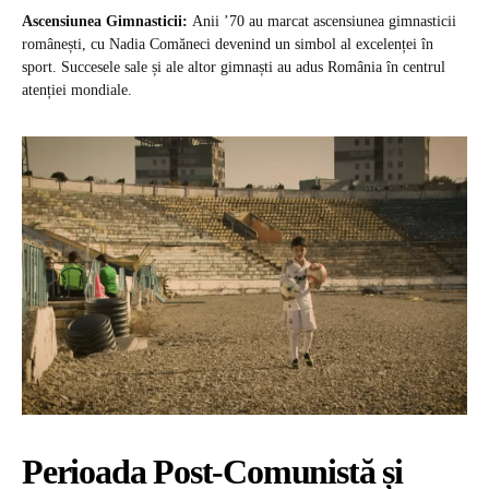
Ascensiunea Gimnasticii:
Anii ’70 au marcat ascensiunea gimnasticii
românești, cu Nadia Comăneci devenind un simbol al excelenței în
sport. Succesele sale și ale altor gimnaști au adus România în centrul
atenției mondiale.
Perioada Post-Comunistă și