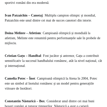
sportivi români din era modernă.
Ivan Patzaichin – Canotaj
: Multiplu campion olimpic și mondial,
Patzaichin este unul dintre cei mai de succes canotori din istorie.
Doina Melinte – Atletism
: Campioană olimpică și mondială la
atletism, Melinte este renumită pentru performanțele sale în probele de
mijlociu.
Cristian Gațu – Handbal
: Fost jucător și antrenor, Gațu a contribuit
semnificativ la succesul handbalului românesc, atât la nivel național, cât
și internațional.
Camelia Potec – Înot
: Campioană olimpică la Atena în 2004, Potec
este un simbol al înotului românesc și un model pentru generațiile
viitoare de înotători.
Constantin Năsturică – Box
: Considerat unul dintre cei mai buni
boxeri români ai tuturor timpurilor, Năsturică a avut o carieră