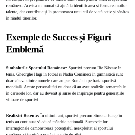
românesc. Acestea nu numai că ajută la identificarea și formarea noilor
talente, dar contribuie și la promovarea unui stil de viață activ și sănătos
în rândul tinerilor.
Exemple de Succes și Figuri
Emblemă
Simbolurile Sportului Românesc:
Sportivi precum Ilie Năstase în
tenis, Gheorghe Hagi în fotbal și Nadia Comăneci în gimnastică sunt
doar câteva dintre numele care au pus România pe harta sportivă
mondială. Aceste personalități nu doar că au avut realizări remarcabile
în carierele lor, dar au devenit și surse de inspirație pentru generațiile
viitoare de sportivi.
Realizări Recente:
În ultimii ani, sportivi precum Simona Halep în
tenis au continuat să aducă mândrie națională. Succesele lor
internaționale demonstrează potențialul neexploitat al sportului
românesc și inspiră o nouă generație de atleți.