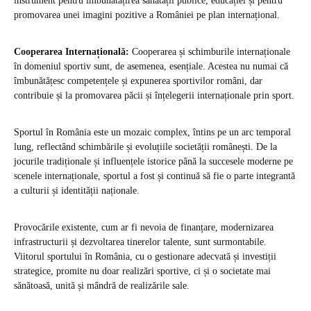
instrument pentru îmbunătățirea sănătății publice, educației și pentru
promovarea unei imagini pozitive a României pe plan internațional.
Cooperarea Internațională:
Cooperarea și schimburile internaționale
în domeniul sportiv sunt, de asemenea, esențiale. Acestea nu numai că
îmbunătățesc competențele și expunerea sportivilor români, dar
contribuie și la promovarea păcii și înțelegerii internaționale prin sport.
Sportul în România este un mozaic complex, întins pe un arc temporal
lung, reflectând schimbările și evoluțiile societății românești. De la
jocurile tradiționale și influențele istorice până la succesele moderne pe
scenele internaționale, sportul a fost și continuă să fie o parte integrantă
a culturii și identității naționale.
Provocările existente, cum ar fi nevoia de finanțare, modernizarea
infrastructurii și dezvoltarea tinerelor talente, sunt surmontabile.
Viitorul sportului în România, cu o gestionare adecvată și investiții
strategice, promite nu doar realizări sportive, ci și o societate mai
sănătoasă, unită și mândră de realizările sale.