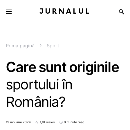
JURNALUL
Prima pagină
Sport
Care sunt originile
sportului în
România?
19 ianuarie 2024
1,1K views
6 minute read