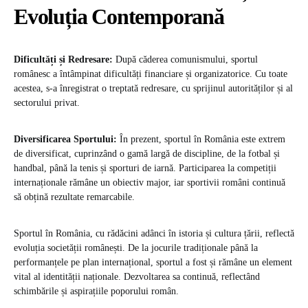
Evoluția Contemporană
Dificultăți și Redresare:
După căderea comunismului, sportul
românesc a întâmpinat dificultăți financiare și organizatorice. Cu toate
acestea, s-a înregistrat o treptată redresare, cu sprijinul autorităților și al
sectorului privat.
Diversificarea Sportului:
În prezent, sportul în România este extrem
de diversificat, cuprinzând o gamă largă de discipline, de la fotbal și
handbal, până la tenis și sporturi de iarnă. Participarea la competiții
internaționale rămâne un obiectiv major, iar sportivii români continuă
să obțină rezultate remarcabile.
Sportul în România, cu rădăcini adânci în istoria și cultura țării, reflectă
evoluția societății românești. De la jocurile tradiționale până la
performanțele pe plan internațional, sportul a fost și rămâne un element
vital al identității naționale. Dezvoltarea sa continuă, reflectând
schimbările și aspirațiile poporului român.