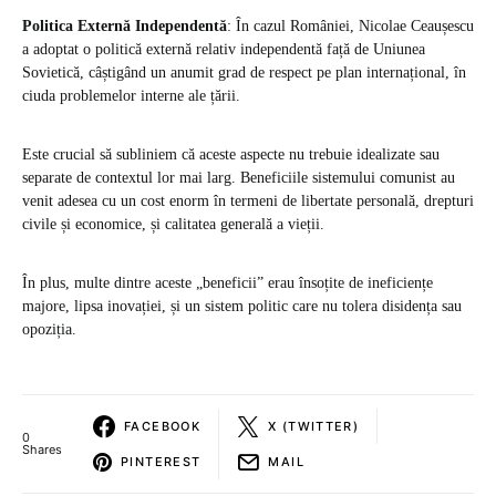
Politica Externă Independentă
: În cazul României, Nicolae Ceaușescu
a adoptat o politică externă relativ independentă față de Uniunea
Sovietică, câștigând un anumit grad de respect pe plan internațional, în
ciuda problemelor interne ale țării.
Este crucial să subliniem că aceste aspecte nu trebuie idealizate sau
separate de contextul lor mai larg. Beneficiile sistemului comunist au
venit adesea cu un cost enorm în termeni de libertate personală, drepturi
civile și economice, și calitatea generală a vieții.
În plus, multe dintre aceste „beneficii” erau însoțite de ineficiențe
majore, lipsa inovației, și un sistem politic care nu tolera disidența sau
opoziția.
FACEBOOK
X (TWITTER)
0
Shares
PINTEREST
MAIL