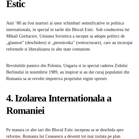
Estic
Anii ’80 au fost martori ai unor schimbari semnificative in politica
internationala, in special in tarile din Blocul Estic. Sub conducerea lui
Mihail Gorbaciov, Uniunea Sovietica a inceput sa adopte politici de
„glasnost” (deschidere) si „perestroika” (restructurare), care au incurajat
reformele si liberalizarea in alte state comuniste.
Revolutiile pasnice din Polonia, Ungaria si in special caderea Zidului
Berlinului in noiembrie 1989, au inspirat si au dat curaj populatiei din
Romania sa se revolte impotriva propriului regim opresiv.
4. Izolarea Internationala a
Romaniei
Pe masura ce alte tari din Blocul Estic incepeau sa se deschida spre
reforme, Romania lui Ceausescu a devenit tot mai izolata pe plan