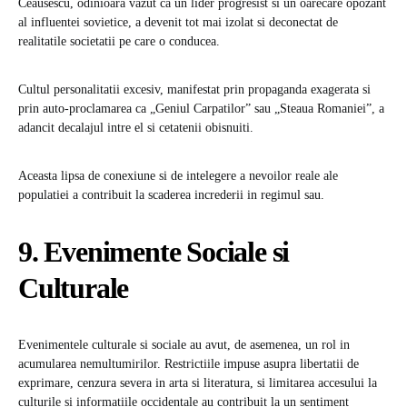
Ceausescu, odinioara vazut ca un lider progresist si un oarecare opozant
al influentei sovietice, a devenit tot mai izolat si deconectat de
realitatile societatii pe care o conducea.
Cultul personalitatii excesiv, manifestat prin propaganda exagerata si
prin auto-proclamarea ca „Geniul Carpatilor” sau „Steaua Romaniei”, a
adancit decalajul intre el si cetatenii obisnuiti.
Aceasta lipsa de conexiune si de intelegere a nevoilor reale ale
populatiei a contribuit la scaderea increderii in regimul sau.
9. Evenimente Sociale si
Culturale
Evenimentele culturale si sociale au avut, de asemenea, un rol in
acumularea nemultumirilor. Restrictiile impuse asupra libertatii de
exprimare, cenzura severa in arta si literatura, si limitarea accesului la
culturile si informatiile occidentale au contribuit la un sentiment