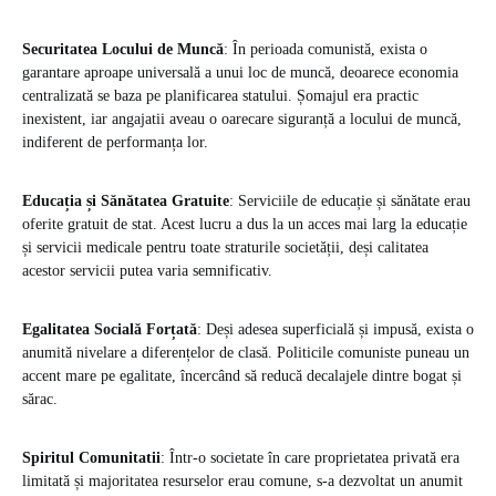
Securitatea Locului de Muncă
: În perioada comunistă, exista o
garantare aproape universală a unui loc de muncă, deoarece economia
centralizată se baza pe planificarea statului. Șomajul era practic
inexistent, iar angajatii aveau o oarecare siguranță a locului de muncă,
indiferent de performanța lor.
Educația și Sănătatea Gratuite
: Serviciile de educație și sănătate erau
oferite gratuit de stat. Acest lucru a dus la un acces mai larg la educație
și servicii medicale pentru toate straturile societății, deși calitatea
acestor servicii putea varia semnificativ.
Egalitatea Socială Forțată
: Deși adesea superficială și impusă, exista o
anumită nivelare a diferențelor de clasă. Politicile comuniste puneau un
accent mare pe egalitate, încercând să reducă decalajele dintre bogat și
sărac.
Spiritul Comunitatii
: Într-o societate în care proprietatea privată era
limitată și majoritatea resurselor erau comune, s-a dezvoltat un anumit