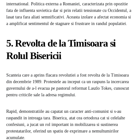
international. Politica externa a Romaniei, caracterizata prin opozitie
fata de influenta sovietica dar si prin relatii tensionate cu Occidentul, a
lasat tara fara aliati semnificativi. Aceasta izolare a afectat economia si
a amplificat sentimentul de stagnare si frustrare in randul populatiei.
5. Revolta de la Timisoara si
Rolul Bisericii
Scanteia care a aprins flacara revolutiei a fost revolta de la Timisoara
din decembrie 1989. Protestele au inceput ca un raspuns la incercarea
guvernului de a-l evacua pe pastorul reformat Laszlo Tokes, cunoscut
pentru criticile sale la adresa regimului.
Rapid, demonstratiile au capatat un caracter anti-comunist si s-au
raspandit in intreaga tara. Biserica, atat cea ortodoxa cat si celelalte
confesiuni, a jucat un rol important in mobilizarea si sustinerea
protestatarilor, oferind un spatiu de exprimare a nemultumirilor
acumulate.