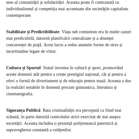
sens al comunității și solidarității. Aceasta poate fi contrastată cu
individualismul și competiția mai accentuate din societățile capitaliste
contemporane.
Stabilitate și Predictibilitate
: Viața sub comunism era în multe cazuri
mai predictibilă, datorită planificării centralizate și a absenței
concurenței de piață. Acest lucru a redus anumite forme de stres și
incertitudine legate de viitor.
Cultura și Sportul
: Statul investea în cultură și sport, promovând
aceste domenii atât pentru a crește prestigiul național, cât și pentru a
oferi o formă de divertisment și de educație pentru masă. Aceasta a dus
la realizări notabile în domenii precum gimnastica, literatura și
cinematografia.
Siguranța Publică
: Rata criminalității era percepută ca fiind mai
scăzută, în parte datorită controlului strict exercitat de stat asupra
societății. Aceasta includea o prezență polițienească puternică și
supravegherea constantă a cetățenilor.