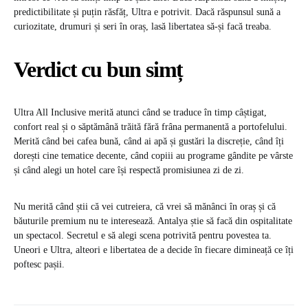
predictibilitate și puțin răsfăț, Ultra e potrivit. Dacă răspunsul sună a
curiozitate, drumuri și seri în oraș, lasă libertatea să-și facă treaba.
Verdict cu bun simț
Ultra All Inclusive merită atunci când se traduce în timp câștigat,
confort real și o săptămână trăită fără frâna permanentă a portofelului.
Merită când bei cafea bună, când ai apă și gustări la discreție, când îți
dorești cine tematice decente, când copiii au programe gândite pe vârste
și când alegi un hotel care își respectă promisiunea zi de zi.
Nu merită când știi că vei cutreiera, că vrei să mănânci în oraș și că
băuturile premium nu te interesează. Antalya știe să facă din ospitalitate
un spectacol. Secretul e să alegi scena potrivită pentru povestea ta.
Uneori e Ultra, alteori e libertatea de a decide în fiecare dimineață ce îți
poftesc pașii.