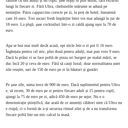
familie cu doi adulți și un copil, șase nopți în plin sezon, fără excursii
lungi în fiecare zi. Fără Ultra, cheltuielile mărunte se adună pe
nesimțite. Patru cappuccino corecte pe zi, la preț de hotel, înseamnă
cam 16 euro. Trei sucuri fresh împărțite între voi mai adaugă în jur de
18 euro. La plajă, șase cocktailuri într-o zi caldă ajung ușor la 70 de
euro.
Apa se bea mai mult decât acasă, opt sticle într-o zi pot fi 16 euro.
Înghețata pentru cel mic, plus două pentru adulți, mai pun vreo 9 euro.
Dacă la prânz vi se face poftă de pizza ori burgeri pe malul mării, se
duc încă 20 și ceva de euro. Fără să cauți luxul, doar normalitatea unei
zile reușite, sari de 150 de euro pe zi în băuturi și gustări.
Pe șase zile, suma trece de 900 de euro. Dacă suplimentul pentru Ultra
e, să zicem, 30 de euro pe zi pentru fiecare adult și 15 pentru copil,
ajungi la 75 de euro pe zi, adică 450 de euro pe sejur. Nu e o
demonstrație științifică, dar arată de ce anumiți călători simt că Ultra nu
e risipă, ci o formă de a-și securiza ritmul zilei și de a nu transforma
fiecare poftă într-un mic calcul la masă.