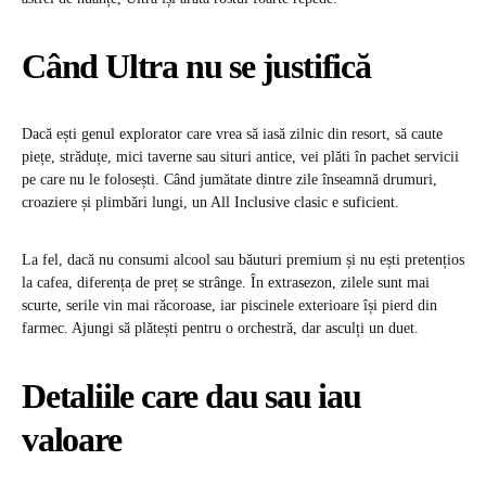
Când Ultra nu se justifică
Dacă ești genul explorator care vrea să iasă zilnic din resort, să caute
piețe, străduțe, mici taverne sau situri antice, vei plăti în pachet servicii
pe care nu le folosești. Când jumătate dintre zile înseamnă drumuri,
croaziere și plimbări lungi, un All Inclusive clasic e suficient.
La fel, dacă nu consumi alcool sau băuturi premium și nu ești pretențios
la cafea, diferența de preț se strânge. În extrasezon, zilele sunt mai
scurte, serile vin mai răcoroase, iar piscinele exterioare își pierd din
farmec. Ajungi să plătești pentru o orchestră, dar asculți un duet.
Detaliile care dau sau iau
valoare