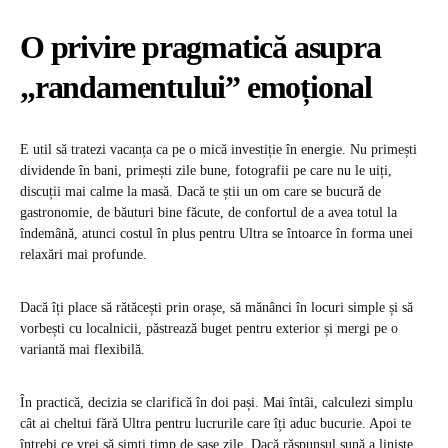
O privire pragmatică asupra
„randamentului” emoțional
E util să tratezi vacanța ca pe o mică investiție în energie. Nu primești
dividende în bani, primești zile bune, fotografii pe care nu le uiți,
discuții mai calme la masă. Dacă te știi un om care se bucură de
gastronomie, de băuturi bine făcute, de confortul de a avea totul la
îndemână, atunci costul în plus pentru Ultra se întoarce în forma unei
relaxări mai profunde.
Dacă îți place să rătăcești prin orașe, să mănânci în locuri simple și să
vorbești cu localnicii, păstrează buget pentru exterior și mergi pe o
variantă mai flexibilă.
În practică, decizia se clarifică în doi pași. Mai întâi, calculezi simplu
cât ai cheltui fără Ultra pentru lucrurile care îți aduc bucurie. Apoi te
întrebi ce vrei să simți timp de șase zile. Dacă răspunsul sună a liniște,