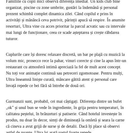
Familiile cu copii mici observă diferența imediat. Un kids club bine
organizat, piscine cu zone umbrite, gustări la îndemână și personal
prezent schimbă complet dinamica zilei. Când copilul e prins în
activități și mănâncă ceva potrivit, părinții apucă să respire. În anumite
resorturi, Ultra vine cu acces prioritar la parcul acvatic sau cu intervale
mai lungi de funcționare, ceea ce scade așteptarea și crește răbdarea
tuturor.
Cuplurile care își doresc relaxare discretă, un bar pe plajă cu muzică la
volum mic, prosecco rece la pahar, vinuri corecte și cine la apus într-un
restaurant cu atmosferă intimă apreciază la fel de mult acest concept.
Nu toți vor animație continuă sau petreceri zgomotoase. Pentru mulți,
Ultra înseamnă liniște curată, mâncare gătită atent și personal care
învață repede ce bei fără să întrebe de două ori.
Gurmanzii sunt, probabil, cei mai câștigați. Diferența dintre un bufet
„ok” și unul bun se vede în ingrediente, în grija pentru temperaturi, în
calitatea peștelui, în brânzeturi și patiserie. Când hotelul investește în
produs, nu doar în decor, simți de dimineață la omletă și seara la carne
că cineva a avut grijă de surse și de detalii. Dacă îți place să observi
astfel de nuanțe, Ultra își arată rostul foarte repede.