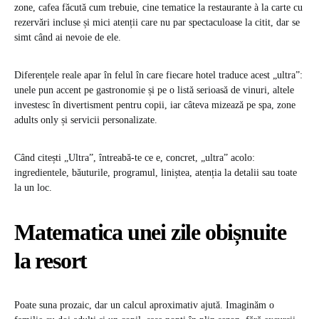
zone, cafea făcută cum trebuie, cine tematice la restaurante à la carte cu
rezervări incluse și mici atenții care nu par spectaculoase la citit, dar se
simt când ai nevoie de ele.
Diferențele reale apar în felul în care fiecare hotel traduce acest „ultra”:
unele pun accent pe gastronomie și pe o listă serioasă de vinuri, altele
investesc în divertisment pentru copii, iar câteva mizează pe spa, zone
adults only și servicii personalizate.
Când citești „Ultra”, întreabă-te ce e, concret, „ultra” acolo:
ingredientele, băuturile, programul, liniștea, atenția la detalii sau toate
la un loc.
Matematica unei zile obișnuite
la resort
Poate suna prozaic, dar un calcul aproximativ ajută. Imaginăm o