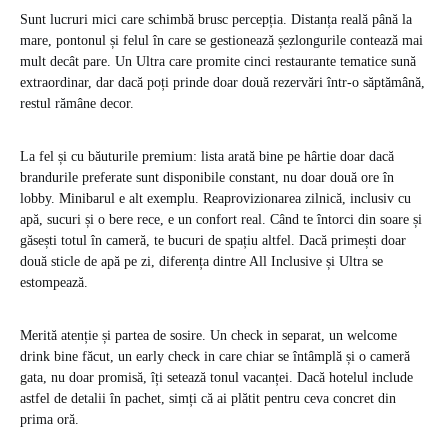
Sunt lucruri mici care schimbă brusc percepția. Distanța reală până la
mare, pontonul și felul în care se gestionează șezlongurile contează mai
mult decât pare. Un Ultra care promite cinci restaurante tematice sună
extraordinar, dar dacă poți prinde doar două rezervări într-o săptămână,
restul rămâne decor.
La fel și cu băuturile premium: lista arată bine pe hârtie doar dacă
brandurile preferate sunt disponibile constant, nu doar două ore în
lobby. Minibarul e alt exemplu. Reaprovizionarea zilnică, inclusiv cu
apă, sucuri și o bere rece, e un confort real. Când te întorci din soare și
găsești totul în cameră, te bucuri de spațiu altfel. Dacă primești doar
două sticle de apă pe zi, diferența dintre All Inclusive și Ultra se
estompează.
Merită atenție și partea de sosire. Un check in separat, un welcome
drink bine făcut, un early check in care chiar se întâmplă și o cameră
gata, nu doar promisă, îți setează tonul vacanței. Dacă hotelul include
astfel de detalii în pachet, simți că ai plătit pentru ceva concret din
prima oră.