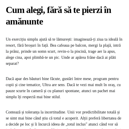
Cum alegi, fără să te pierzi în
amănunte
Un exercițiu simplu ajută să te lămurești: imaginează-ți ziua ta ideală în
resort, fără broșuri în față. Bea cafeaua pe balcon, mergi la plajă, intră
la prânz, prinde un somn scurt, revin-o la piscină, trage aer la apus,
alege cina, apoi plimbă-te un pic. Unde ar apărea frâne dacă ai plăti
separat?
Dacă apar des băuturi bine făcute, gustări între mese, program pentru
copii și cine tematice, Ultra are sens. Dacă te vezi mai mult în oraș, cu
pauze scurte în cameră și cu planuri spontane, atunci un pachet mai
simplu îți respectă mai bine stilul.
Contează și toleranța la incertitudine. Unii vor predictibilitate totală și
se simt mai bine când știu că totul e acoperit. Alții preferă libertatea de
a decide pe loc și îi încurcă ideea de „totul inclus” atunci când vor să