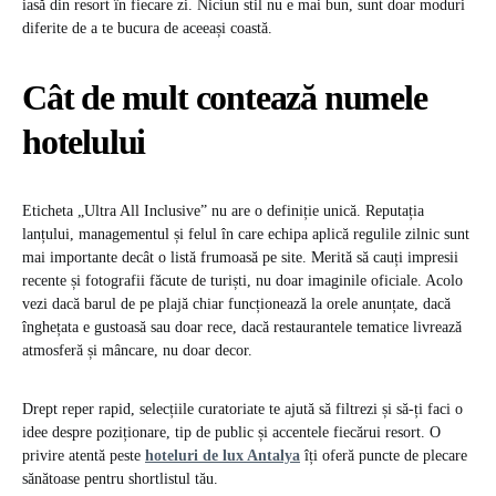
iasă din resort în fiecare zi. Niciun stil nu e mai bun, sunt doar moduri
diferite de a te bucura de aceeași coastă.
Cât de mult contează numele
hotelului
Eticheta „Ultra All Inclusive” nu are o definiție unică. Reputația
lanțului, managementul și felul în care echipa aplică regulile zilnic sunt
mai importante decât o listă frumoasă pe site. Merită să cauți impresii
recente și fotografii făcute de turiști, nu doar imaginile oficiale. Acolo
vezi dacă barul de pe plajă chiar funcționează la orele anunțate, dacă
înghețata e gustoasă sau doar rece, dacă restaurantele tematice livrează
atmosferă și mâncare, nu doar decor.
Drept reper rapid, selecțiile curatoriate te ajută să filtrezi și să-ți faci o
idee despre poziționare, tip de public și accentele fiecărui resort. O
privire atentă peste
hoteluri de lux Antalya
îți oferă puncte de plecare
sănătoase pentru shortlistul tău.