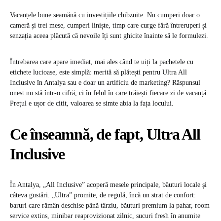
Vacanțele bune seamănă cu investițiile chibzuite. Nu cumperi doar o
cameră și trei mese, cumperi liniște, timp care curge fără întreruperi și
senzația aceea plăcută că nevoile îți sunt ghicite înainte să le formulezi.
Întrebarea care apare imediat, mai ales când te uiți la pachetele cu
etichete lucioase, este simplă: merită să plătești pentru Ultra All
Inclusive în Antalya sau e doar un artificiu de marketing? Răspunsul
onest nu stă într-o cifră, ci în felul în care trăiești fiecare zi de vacanță.
Prețul e ușor de citit, valoarea se simte abia la fața locului.
Ce înseamnă, de fapt, Ultra All
Inclusive
În Antalya, „All Inclusive” acoperă mesele principale, băuturi locale și
câteva gustări. „Ultra” promite, de regulă, încă un strat de confort:
baruri care rămân deschise până târziu, băuturi premium la pahar, room
service extins, minibar reaprovizionat zilnic, sucuri fresh în anumite