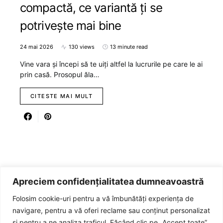
compactă, ce variantă ți se
potrivește mai bine
24 mai 2026
130 views
13 minute read
Vine vara și începi să te uiți altfel la lucrurile pe care le ai
prin casă. Prosopul ăla…
CITESTE MAI MULT
Apreciem confidențialitatea dumneavoastră
Folosim cookie-uri pentru a vă îmbunătăți experiența de
navigare, pentru a vă oferi reclame sau conținut personalizat
și pentru a ne analiza traficul. Făcând clic pe „Accept toate”,