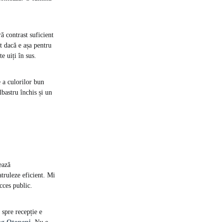
ă contrast suficient
t dacă e așa pentru
e uiți în sus.
e a culorilor bun
lbastru închis și un
ează
truleze eficient. Mi
cces public.
 spre recepție e