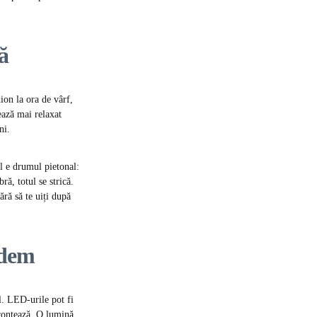
ă
ion la ora de vârf,
ează mai relaxat
ni.
al e drumul pietonal:
ă, totul se strică.
ără să te uiți după
edem
l. LED-urile pot fi
 contează. O lumină