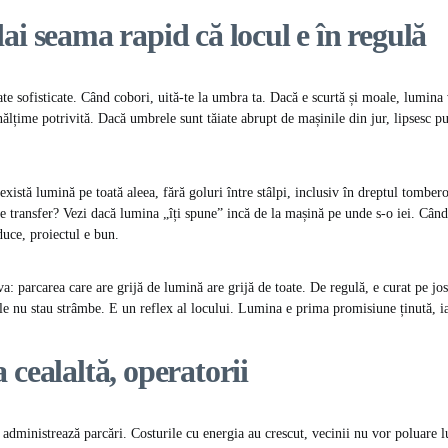
ai seama rapid că locul e în regulă
te sofisticate. Când cobori, uită-te la umbra ta. Dacă e scurtă și moale, lumina
înălțime potrivită. Dacă umbrele sunt tăiate abrupt de mașinile din jur, lipsesc p
există lumină pe toată aleea, fără goluri între stâlpi, inclusiv în dreptul tombero
r de transfer? Vezi dacă lumina „îți spune” incă de la mașină pe unde s-o iei. Când
duce, proiectul e bun.
 parcarea care are grijă de lumină are grijă de toate. De regulă, e curat pe jos,
rele nu stau strâmbe. E un reflex al locului. Lumina e prima promisiune ținută, ia
 cealaltă, operatorii
e administrează parcări. Costurile cu energia au crescut, vecinii nu vor poluare l