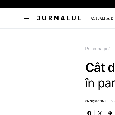
JURNALUL
ACTUALITATE
Prima pagină
Cât d
în par
26 august 2025