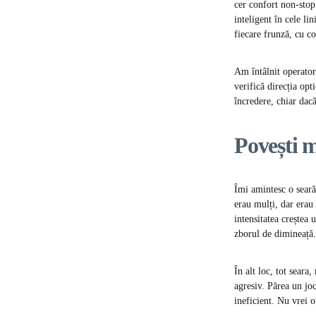
cer confort non-stop.
inteligent în cele li
fiecare frunză, cu co
Am întâlnit operatori
verifică direcția opt
încredere, chiar dac
Povești 
Îmi amintesc o seară 
erau mulți, dar erau
intensitatea creștea
zborul de dimineață.
În alt loc, tot seara
agresiv. Părea un jo
ineficient. Nu vrei o