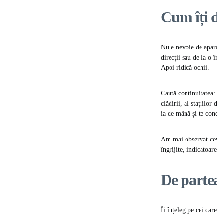
Cum îți d
Nu e nevoie de apara
direcții sau de la o 
Apoi ridică ochii.
Caută continuitatea: 
clădirii, al stațiilo
ia de mână și te con
Am mai observat ceva:
îngrijite, indicatoa
De partea
Îi înțeleg pe cei car