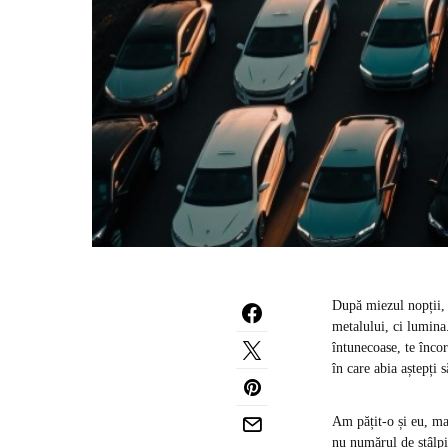
După miezul nopții, 
metalului, ci lumina.
întunecoase, te încor
în care abia aștepți 
Am pățit-o și eu, ma
nu numărul de stâlpi 