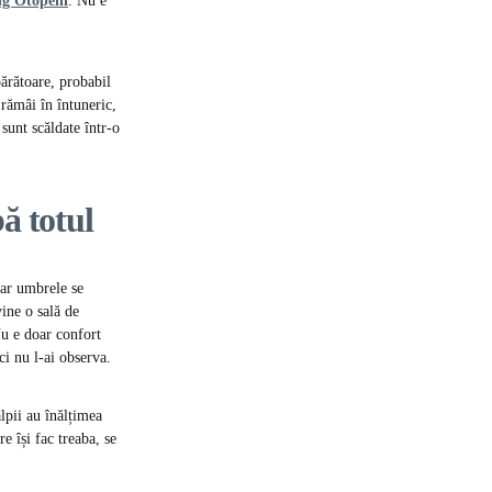
ng Otopeni
. Nu e
părătoare, probabil
 rămâi în întuneric,
 sunt scăldate într-o
ă totul
iar umbrele se
vine o sală de
Nu e doar confort
ci nu l-ai observa.
lpii au înălțimea
re își fac treaba, se