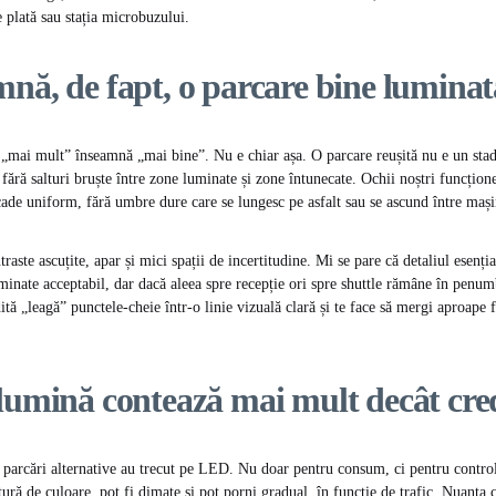
 plată sau stația microbuzului.
nă, de fapt, o parcare bine luminat
ă „mai mult” înseamnă „mai bine”. Nu e chiar așa. O parcare reușită nu e un stad
 fără salturi bruște între zone luminate și zone întunecate. Ochii noștri funcțion
ade uniform, fără umbre dure care se lungesc pe asfalt sau se ascund între mași
aste ascuțite, apar și mici spații de incertitudine. Mi se pare că detaliul esenți
minate acceptabil, dar dacă aleea spre recepție ori spre shuttle rămâne în penumbr
tă „leagă” punctele-cheie într-o linie vizuală clară și te face să mergi aproape f
 lumină contează mai mult decât cr
e parcări alternative au trecut pe LED. Nu doar pentru consum, ci pentru contro
tură de culoare, pot fi dimate și pot porni gradual, în funcție de trafic. Nuanța