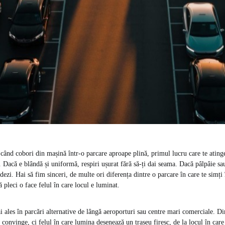
când cobori din mașină într-o parcare aproape plină, primul lucru care te atinge
 Dacă e blândă și uniformă, respiri ușurat fără să-ți dai seama. Dacă pâlpâie sau
dezi. Hai să fim sinceri, de multe ori diferența dintre o parcare în care te simți 
să pleci o face felul în care locul e luminat.
i ales în parcări alternative de lângă aeroporturi sau centre mari comerciale. D
convinge, ci felul în care lumina desenează un traseu firesc, de la locul în care