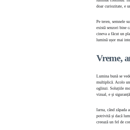
luminat continuu. Îm
doar curiozitate, e un
Pe teren, semnele sun
există senzori bine c
cineva a făcut un pla
lumină ușor mai inte
Vreme, an
Lumina bună se vede c
multiplică. Acolo un
oglinzi. Soluțiile mo
vizual, e și siguranț
Iarna, când zăpada a
potrivită și dacă lum
creează un fel de cor