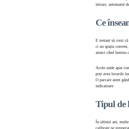
intrare, automatul de
Ce înseam
E tentant să crezi c
ci un spațiu coerent,
atunci când lumina c
Acolo unde apar contr
poți avea locurile lu
O parcare atent gândi
indicatoare.
Tipul de
În ultimii ani, mult
calibrate pe tempera