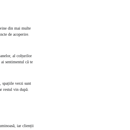
 vine din mai multe
uncte de acoperire.
anelor, al colțurilor
 ai sentimentul că te
 spațiile verzi sunt
r restul vin după.
uminoasă, iar clienții