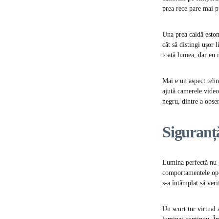
prea rece pare mai pu
Una prea caldă estom
cât să distingi ușor 
toată lumea, dar eu 
Mai e un aspect tehni
ajută camerele video 
negru, dintre a obser
Siguranță
Lumina perfectă nu ga
comportamentele opor
s-a întâmplat să veri
Un scurt tur virtual 