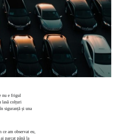
 nu e frigul
 lasă colțuri
în siguranță și una
in ce am observat eu,
 ai parcat până la