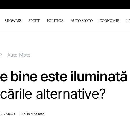
SHOWBIZ
SPORT
POLITICA
AUTO MOTO
ECONOMIE
L
Auto Moto
e bine este iluminată
cările alternative?
382 views
5 minute read