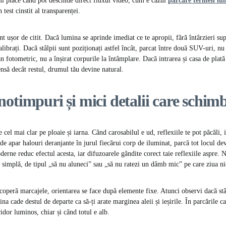
i place când pot deschide direct fluxul video, cum e cazul
parcare termen lu
 test cinstit al transparenței.
t ușor de citit. Dacă lumina se aprinde imediat ce te apropii, fără întârzieri su
alibrați. Dacă stâlpii sunt poziționați astfel încât, parcat între două SUV-uri, nu
n fotometric, nu a înșirat corpurile la întâmplare. Dacă intrarea și casa de plată
nsă decât restul, drumul tău devine natural.
otimpuri și mici detalii care schimb
el mai clar pe ploaie și iarna. Când carosabilul e ud, reflexiile te pot păcăli, 
de apar halouri deranjante în jurul fiecărui corp de iluminat, parcă tot locul de
derne reduc efectul acesta, iar difuzoarele gândite corect taie reflexiile aspre. 
ă simplă, de tipul „să nu aluneci” sau „să nu ratezi un dâmb mic” pe care ziua ni
coperă marcajele, orientarea se face după elemente fixe. Atunci observi dacă stâ
ina cade destul de departe ca să-ți arate marginea aleii și ieșirile. În parcările ca
idor luminos, chiar și când totul e alb.