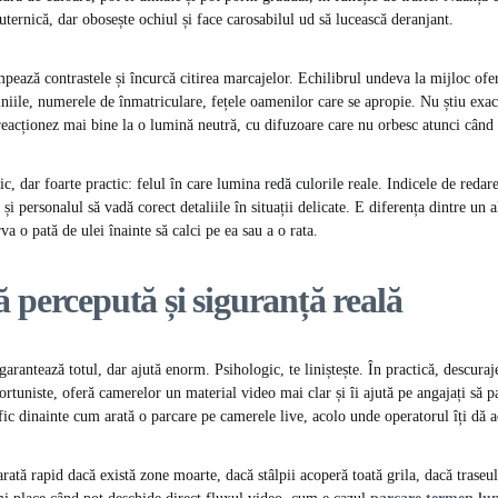
ternică, dar obosește ochiul și face carosabilul ud să lucească deranjant.
pează contrastele și încurcă citirea marcajelor. Echilibrul undeva la mijloc ofer
liniile, numerele de înmatriculare, fețele oamenilor care se apropie. Nu știu exac
reacționez mai bine la o lumină neutră, cu difuzoare care nu orbesc atunci când t
c, dar foarte practic: felul în care lumina redă culorile reale. Indicele de redar
și personalul să vadă corect detaliile în situații delicate. E diferența dintre un a
va o pată de ulei înainte să calci pe ea sau a o rata.
 percepută și siguranță reală
rantează totul, dar ajută enorm. Psihologic, te liniștește. În practică, descuraj
tuniste, oferă camerelor un material video mai clar și îi ajută pe angajați să pa
fic dinainte cum arată o parcare pe camerele live, acolo unde operatorul îți dă a
arată rapid dacă există zone moarte, dacă stâlpii acoperă toată grila, dacă traseul