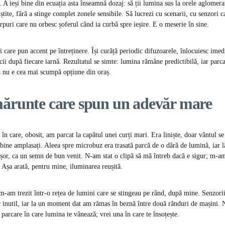
 A ieși bine din ecuația asta înseamnă dozaj: să ții lumina sus la orele aglomera
niștite, fără a stinge complet zonele sensibile. Să lucrezi cu scenarii, cu senzori c
rpuri care nu orbesc șoferul când ia curbă spre ieșire. E o meserie în sine.
 care pun accent pe întreținere. Își curăță periodic difuzoarele, înlocuiesc imedi
icii după fiecare iarnă. Rezultatul se simte: lumina rămâne predictibilă, iar parca
ă nu e cea mai scumpă opțiune din oraș.
mărunte care spun un adevăr mare
în care, obosit, am parcat la capătul unei curți mari. Era liniște, doar vântul se
 bine amplasați. Aleea spre microbuz era trasată parcă de o dâră de lumină, iar l
 ușor, ca un semn de bun venit. N-am stat o clipă să mă întreb dacă e sigur; m-a
 Așa arată, pentru mine, iluminarea reușită.
, m-am trezit într-o rețea de lumini care se stingeau pe rând, după mine. Senzorii
c inutil, iar la un moment dat am rămas în beznă între două rânduri de mașini. 
 parcare în care lumina te vânează; vrei una în care te însoțește.