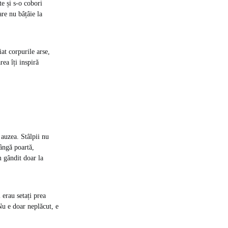
te și s-o cobori
are nu bâțâie la
at corpurile arse,
rea îți inspiră
 auzea. Stâlpii nu
ângă poartă,
m gândit doar la
 erau setați prea
Nu e doar neplăcut, e