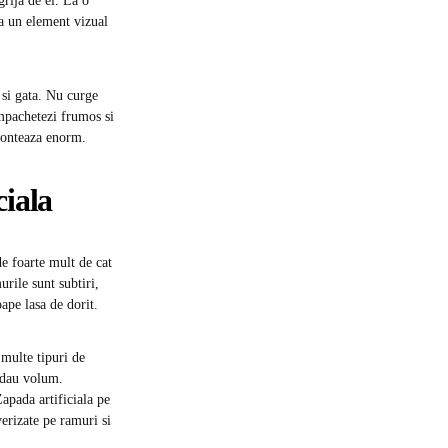
grija de el. La o
ga un element vizual
 si gata. Nu curge
impachetezi frumos si
 conteaza enorm.
ciala
de foarte mult de cat
urile sunt subtiri,
oape lasa de dorit.
 multe tipuri de
e dau volum.
apada artificiala pe
verizate pe ramuri si