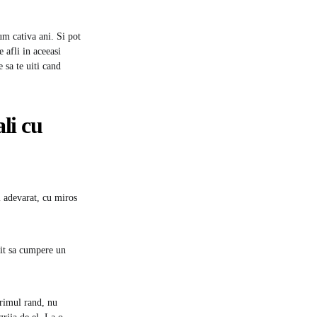
um cativa ani. Si pot
e afli in aceeasi
 sa te uiti cand
li cu
l adevarat, cu miros
atit sa cumpere un
primul rand, nu