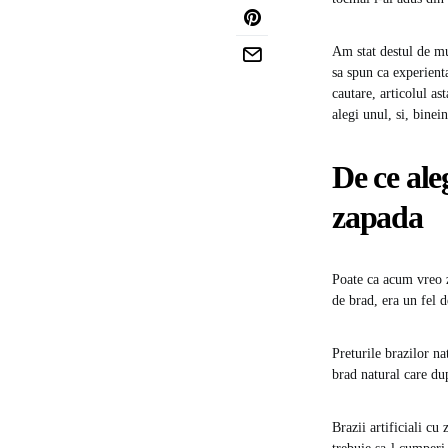
Am stat destul de mu
sa spun ca experienta
cautare, articolul as
alegi unul, si, binein
De ce ale
zapada
Poate ca acum vreo z
de brad, era un fel d
Preturile brazilor na
brad natural care du
Brazii artificiali c