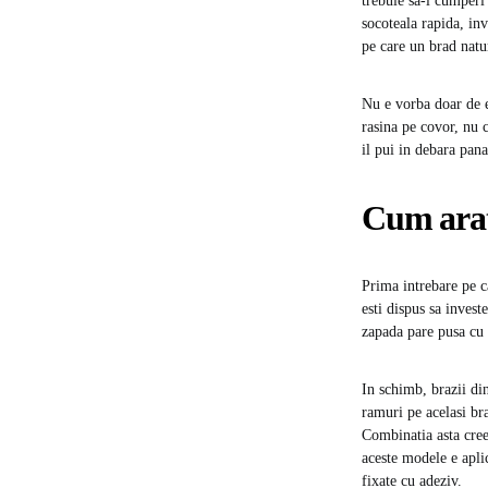
trebuie sa-l cumperi 
socoteala rapida, inv
pe care un brad natur
Nu e vorba doar de e
rasina pe covor, nu c
il pui in debara pan
Cum arata
Prima intrebare pe ca
esti dispus sa invest
zapada pare pusa cu p
In schimb, brazii di
ramuri pe acelasi br
Combinatia asta cree
aceste modele e aplic
fixate cu adeziv.