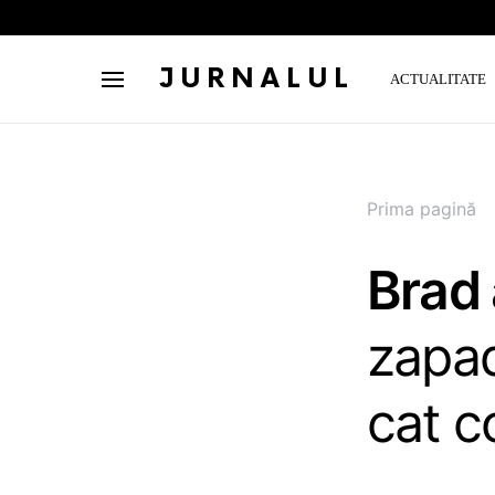
JURNALUL
ACTUALITATE
Prima pagină
Brad 
zapad
cat c