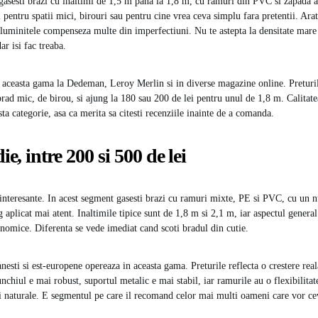
 gasesti brazi cu inaltimi de 1,5 m pana la 1,8 m, cu ramuri din PVC si zapada a
i pentru spatii mici, birouri sau pentru cine vrea ceva simplu fara pretentii. Ara
 luminitele compenseza multe din imperfectiuni. Nu te astepta la densitate mare
dar isi fac treaba.
aceasta gama la Dedeman, Leroy Merlin si in diverse magazine online. Preturil
brad mic, de birou, si ajung la 180 sau 200 de lei pentru unul de 1,8 m. Calitate
sta categorie, asa ca merita sa citesti recenziile inainte de a comanda.
, intre 200 si 500 de lei
 interesante. In acest segment gasesti brazi cu ramuri mixte, PE si PVC, cu un
g aplicat mai atent. Inaltimile tipice sunt de 1,8 m si 2,1 m, iar aspectul general
nomice. Diferenta se vede imediat cand scoti bradul din cutie.
esti si est-europene opereaza in aceasta gama. Preturile reflecta o crestere reala
chiul e mai robust, suportul metalic e mai stabil, iar ramurile au o flexibilitat
tii naturale. E segmentul pe care il recomand celor mai multi oameni care vor c