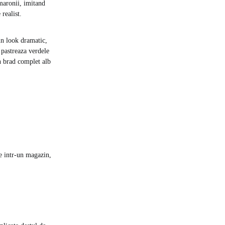
maronii, imitand
realist.
un look dramatic,
 pastreaza verdele
un brad complet alb
e intr-un magazin,