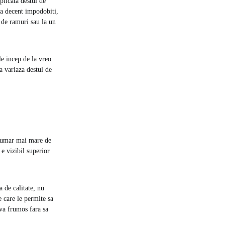
plicata destul de
ta decent impodobiti,
 de ramuri sau la un
e incep de la vreo
a variaza destul de
 numar mai mare de
 e vizibil superior
 de calitate, nu
e care le permite sa
eva frumos fara sa