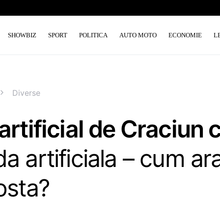
SHOWBIZ
SPORT
POLITICA
AUTO MOTO
ECONOMIE
L
Diverse
artificial de Craciun 
a artificiala – cum ara
osta?