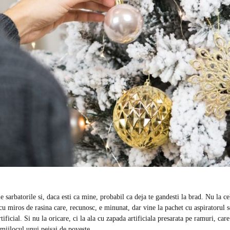
e sarbatorile si, daca esti ca mine, probabil ca deja te gandesti la brad. Nu la c
 cu miros de rasina care, recunosc, e minunat, dar vine la pachet cu aspiratorul sc
tificial. Si nu la oricare, ci la ala cu zapada artificiala presarata pe ramuri, car
 mijlocul unui peisaj de poveste.