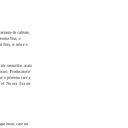
rianta de calitate,
 bruma fina, o
 fina, si asta e o
 ale ramurilor, arata
ocuri. Producatorii
ut o prietena care a
 el. Nu era. Era un
oape neon, care nu