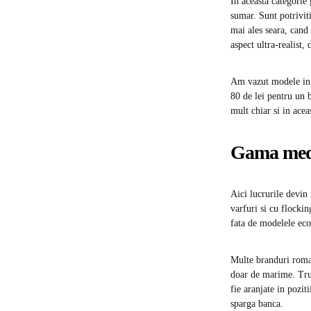
In aceasta categorie
sumar. Sunt potrivit
mai ales seara, cand
aspect ultra-realist, 
Am vazut modele in 
80 de lei pentru un 
mult chiar si in acea
Gama medie
Aici lucrurile devin
varfuri si cu flockin
fata de modelele eco
Multe branduri roman
doar de marime. Trun
fie aranjate in pozi
sparga banca.