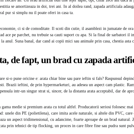
in fiecare an. Un brad artificial bun tine lejer sapte, opt, chiar zece ani daca ai 
estitia se amortizeaza in doi, trei ani. In al doilea rand, zapada artificiala adau
al pur si simplu nu il poate oferi in casa ta.
conomie, ci si de comoditate. Il scoti din cutie, il asamblezi in jumatate de ora
ad ace pe parchet, nu trebuie sa cauti suport cu apa. Si la final de sarbatori il 
a la anul. Suna banal, dar cand ai copii mici sau animale prin casa, chestia asta
, de fapt, un brad cu zapada artifi
re si-o pune oricine e: arata chiar bine sau pare ieftin si fals? Raspunsul depin
esti. Brazii ieftini, de prin hypermarketuri, au adesea un aspect cam plastic. Ram
ensula intr-un singur strat si, sincer, de la distanta arata acceptabil, dar de apr
n gama medie si premium arata cu totul altfel. Producatorii seriosi folosesc mai
ad: unele din PE (polietilena), care imita acele naturale, si altele din PVC, car
aza un aspect tridimensional, cu adancime, foarte aproape de un brad natural. Z
ata prin tehnici de tip flocking, un proces in care fibre fine sau pudra sunt pul