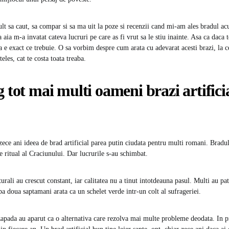
lt sa caut, sa compar si sa ma uit la poze si recenzii cand mi-am ales bradul ac
 aia m-a invatat cateva lucruri pe care as fi vrut sa le stiu inainte. Asa ca daca t
ta e exact ce trebuie. O sa vorbim despre cum arata cu adevarat acesti brazi, la ce
teles, cat te costa toata treaba.
g tot mai multi oameni brazi artificia
ece ani ideea de brad artificial parea putin ciudata pentru multi romani. Bradu
e ritual al Craciunului. Dar lucrurile s-au schimbat.
turali au crescut constant, iar calitatea nu a tinut intotdeauna pasul. Multi au p
pa doua saptamani arata ca un schelet verde intr-un colt al sufrageriei.
u zapada au aparut ca o alternativa care rezolva mai multe probleme deodata. In 