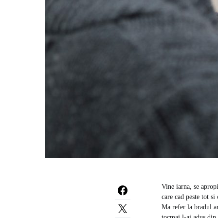
Vine iarna, se apropi
care cad peste tot si
Ma refer la bradul ar
tocmai l-ai adus din