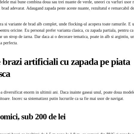
delele mai bune combina doua sau trei nuante de verde, uneori cu varfuri usor 
n brad adevarat. Adaugand zapada peste aceste nuante, rezultatul e remarcabil de 
ra si variante de brad alb complet, unde flocking-ul acopera toate ramurile. E 
entru oricine. Eu personal prefer varianta clasica, cu zapada partiala, pentru ca
ar un strop de iarna. Dar daca ai o decorare tematica, poate in alb si argintiu, 
la perfecta.
 brazi artificiali cu zapada pe piata
sca
a diversificat enorm in ultimii ani. Daca inainte gaseai unul, poate doua model
toare. Incerc sa sistematizez putin lucrurile ca sa fie mai usor de navigat.
omici, sub 200 de lei